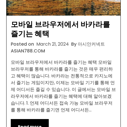
모바일 브라우저에서 바카라를
즐기는 혜택
Posted on
March 21, 2024
By 아시안커넥트
ASIAN788.COM
모바일 브라우저에서 바카라를 즐기는 혜택 모바일
브라우저를 통해 바카라를 즐기는 것은 매우 편리하
고 혜택이 많습니다. 바카라는 전통적으로 카지노에
서 즐기는 게임이지만, 이제는 모바일 기기를 통해 언
제 어디서든 즐길 수 있습니다. 이 글에서는 모바일 브
라우저에서 바카라를 즐기는 혜택에 대해 알아보겠
습니다. 1. 언제 어디서든 접속 가능 모바일 브라우저
를 통해 바카라를 즐기면 언제 어디서든…
Read more