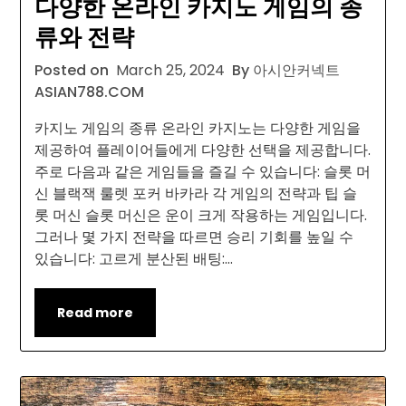
다양한 온라인 카지노 게임의 종
류와 전략
Posted on
March 25, 2024
By 아시안커넥트
ASIAN788.COM
카지노 게임의 종류 온라인 카지노는 다양한 게임을
제공하여 플레이어들에게 다양한 선택을 제공합니다.
주로 다음과 같은 게임들을 즐길 수 있습니다: 슬롯 머
신 블랙잭 룰렛 포커 바카라 각 게임의 전략과 팁 슬
롯 머신 슬롯 머신은 운이 크게 작용하는 게임입니다.
그러나 몇 가지 전략을 따르면 승리 기회를 높일 수
있습니다: 고르게 분산된 배팅:…
Read more