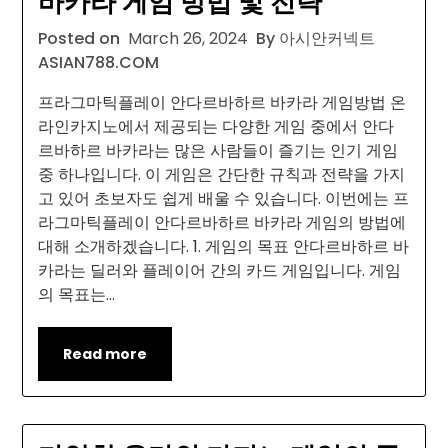
바카라 게임 방법 및 전략
Posted on
March 26, 2024
By 아시안커넥트
ASIAN788.COM
프라그마틱플레이 안다르바하르 바카라 게임방법 온
라인카지노에서 제공되는 다양한 게임 중에서 안다
르바하르 바카라는 많은 사람들이 즐기는 인기 게임
중 하나입니다. 이 게임은 간단한 규칙과 전략을 가지
고 있어 초보자도 쉽게 배울 수 있습니다. 이번에는 프
라그마틱플레이 안다르바하르 바카라 게임의 방법에
대해 소개하겠습니다. 1. 게임의 목표 안다르바하르 바
카라는 딜러와 플레이어 간의 카드 게임입니다. 게임
의 목표는…
Read more