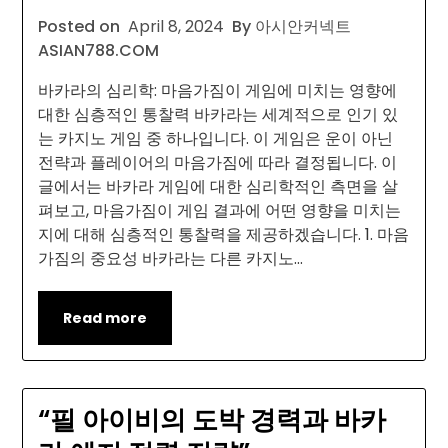
Posted on
April 8, 2024
By 아시안커넥트
ASIAN788.COM
바카라의 심리학: 마음가짐이 게임에 미치는 영향에
대한 심층적인 통찰력 바카라는 세계적으로 인기 있
는 카지노 게임 중 하나입니다. 이 게임은 운이 아닌
전략과 플레이어의 마음가짐에 따라 결정됩니다. 이
글에서는 바카라 게임에 대한 심리학적인 측면을 살
펴보고, 마음가짐이 게임 결과에 어떤 영향을 미치는
지에 대해 심층적인 통찰력을 제공하겠습니다. 1. 마음
가짐의 중요성 바카라는 다른 카지노…
Read more
“필 아이비의 도박 경력과 바카