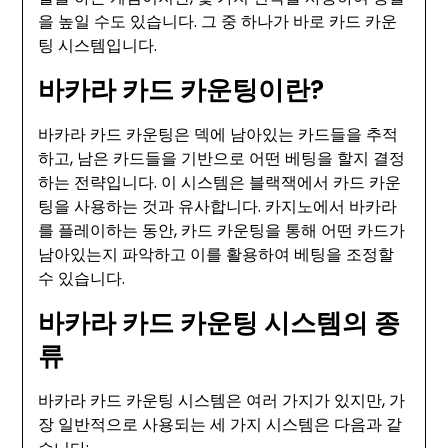
을 높일 수도 있습니다. 그 중 하나가 바로 카드 카운
팅 시스템입니다.
바카라 카드 카운팅이란?
바카라 카드 카운팅은 덱에 남아있는 카드들을 추적
하고, 남은 카드들을 기반으로 어떤 베팅을 할지 결정
하는 전략입니다. 이 시스템은 블랙잭에서 카드 카운
팅을 사용하는 것과 유사합니다. 카지노에서 바카라
를 플레이하는 동안, 카드 카운팅을 통해 어떤 카드가
남아있는지 파악하고 이를 활용하여 베팅을 조정할
수 있습니다.
바카라 카드 카운팅 시스템의 종
류
바카라 카드 카운팅 시스템은 여러 가지가 있지만, 가
장 일반적으로 사용되는 세 가지 시스템은 다음과 같