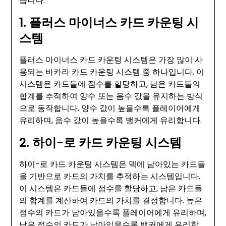
습니다:
1. 플러스 마이너스 카드 카운팅 시
스템
플러스 마이너스 카드 카운팅 시스템은 가장 많이 사
용되는 바카라 카드 카운팅 시스템 중 하나입니다. 이
시스템은 카드들에 점수를 할당하고, 남은 카드들의
합계를 추적하여 양수 또는 음수 값을 유지하는 방식
으로 동작합니다. 양수 값이 높을수록 플레이어에게
유리하며, 음수 값이 높을수록 뱅커에게 유리합니다.
2. 하이-로 카드 카운팅 시스템
하이-로 카드 카운팅 시스템은 덱에 남아있는 카드들
을 기반으로 카드의 가치를 추적하는 시스템입니다.
이 시스템은 카드들에 점수를 할당하고, 남은 카드들
의 합계를 계산하여 카드의 가치를 결정합니다. 높은
점수의 카드가 남아있을수록 플레이어에게 유리하며,
낮은 점수의 카드가 남아있을수록 뱅커에게 유리합