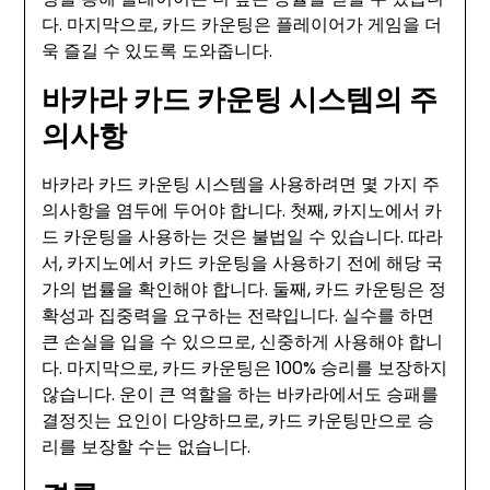
다. 마지막으로, 카드 카운팅은 플레이어가 게임을 더
욱 즐길 수 있도록 도와줍니다.
바카라 카드 카운팅 시스템의 주
의사항
바카라 카드 카운팅 시스템을 사용하려면 몇 가지 주
의사항을 염두에 두어야 합니다. 첫째, 카지노에서 카
드 카운팅을 사용하는 것은 불법일 수 있습니다. 따라
서, 카지노에서 카드 카운팅을 사용하기 전에 해당 국
가의 법률을 확인해야 합니다. 둘째, 카드 카운팅은 정
확성과 집중력을 요구하는 전략입니다. 실수를 하면
큰 손실을 입을 수 있으므로, 신중하게 사용해야 합니
다. 마지막으로, 카드 카운팅은 100% 승리를 보장하지
않습니다. 운이 큰 역할을 하는 바카라에서도 승패를
결정짓는 요인이 다양하므로, 카드 카운팅만으로 승
리를 보장할 수는 없습니다.