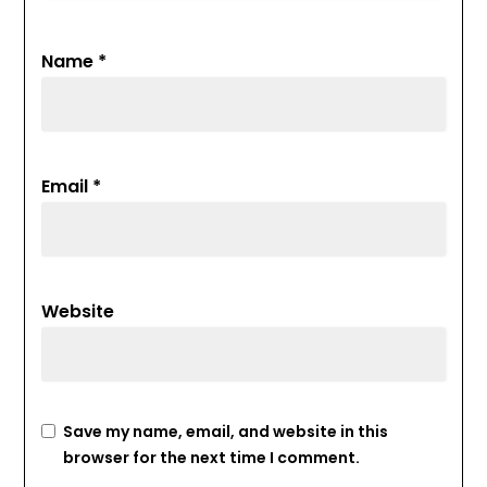
Name
*
Email
*
Website
Save my name, email, and website in this
browser for the next time I comment.