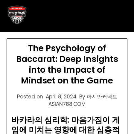
Skip
아시안커넥트 ASIAN788.C O
to
content
M
The Psychology of
Baccarat: Deep Insights
into the Impact of
Mindset on the Game
Posted on
April 8, 2024
By 아시안커넥트
ASIAN788.COM
바카라의 심리학: 마음가짐이 게
임에 미치는 영향에 대한 심층적