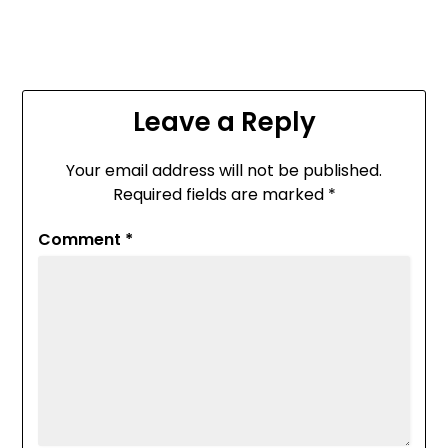
Leave a Reply
Your email address will not be published.
Required fields are marked
*
Comment
*