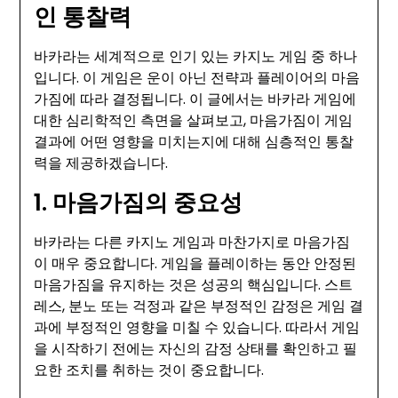
인 통찰력
바카라는 세계적으로 인기 있는 카지노 게임 중 하나
입니다. 이 게임은 운이 아닌 전략과 플레이어의 마음
가짐에 따라 결정됩니다. 이 글에서는 바카라 게임에
대한 심리학적인 측면을 살펴보고, 마음가짐이 게임
결과에 어떤 영향을 미치는지에 대해 심층적인 통찰
력을 제공하겠습니다.
1. 마음가짐의 중요성
바카라는 다른 카지노 게임과 마찬가지로 마음가짐
이 매우 중요합니다. 게임을 플레이하는 동안 안정된
마음가짐을 유지하는 것은 성공의 핵심입니다. 스트
레스, 분노 또는 걱정과 같은 부정적인 감정은 게임 결
과에 부정적인 영향을 미칠 수 있습니다. 따라서 게임
을 시작하기 전에는 자신의 감정 상태를 확인하고 필
요한 조치를 취하는 것이 중요합니다.