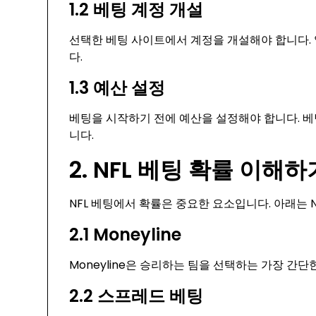
1.2 베팅 계정 개설
선택한 베팅 사이트에서 계정을 개설해야 합니다.
다.
1.3 예산 설정
베팅을 시작하기 전에 예산을 설정해야 합니다. 베
니다.
2. NFL 베팅 확률 이해하
NFL 베팅에서 확률은 중요한 요소입니다. 아래는 
2.1 Moneyline
Moneyline은 승리하는 팀을 선택하는 가장 간
2.2 스프레드 베팅