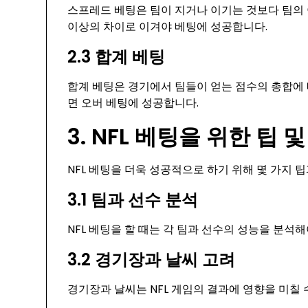
스프레드 베팅은 팀이 지거나 이기는 것보다 팀의 이길
이상의 차이로 이겨야 베팅에 성공합니다.
2.3 합계 베팅
합계 베팅은 경기에서 팀들이 얻는 점수의 총합에 베
면 오버 베팅에 성공합니다.
3. NFL 베팅을 위한 팁 
NFL 베팅을 더욱 성공적으로 하기 위해 몇 가지 
3.1 팀과 선수 분석
NFL 베팅을 할 때는 각 팀과 선수의 성능을 분석해
3.2 경기장과 날씨 고려
경기장과 날씨는 NFL 게임의 결과에 영향을 미칠