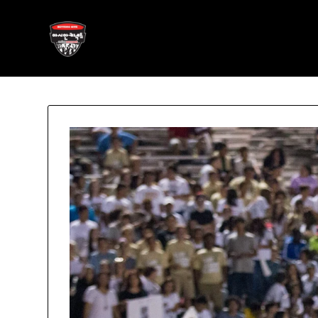
Skip
아시안커넥트
to
content
ASIAN788.C O M