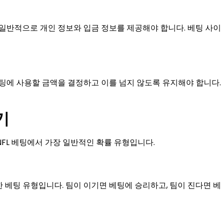
 일반적으로 개인 정보와 입금 정보를 제공해야 합니다. 베팅 사
팅에 사용할 금액을 결정하고 이를 넘지 않도록 유지해야 합니다.
기
NFL 베팅에서 가장 일반적인 확률 유형입니다.
단한 베팅 유형입니다. 팀이 이기면 베팅에 승리하고, 팀이 진다면 