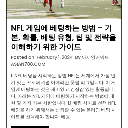
NFL 게임에 베팅하는 방법 – 기
본, 확률, 베팅 유형, 팁 및 전략을
이해하기 위한 가이드
Posted on
February 1, 2024
By 아시안커넥트
ASIAN788.COM
1. NFL 베팅을 시작하는 방법 NFL은 세계에서 가장 인
기 있는 프로페셔널 아메리칸 풋볼 리그입니다. 이 게
임에 베팅하는 것은 재미있고 긴장감 있는 활동입니
다. 아래는 NFL 게임에 베팅하기 시작하는 방법에 대
한 몇 가지 기본 사항입니다. 1.1 베팅 사이트 선택 NFL
베팅을 하기 위해서는 신뢰할 수 있는 온라인 베팅 사
이트를 선택해야 합니다. 베팅…