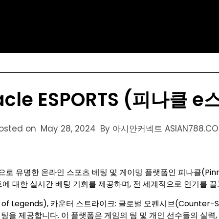
acle ESPORTS (피나클 
osted on
May 28, 2024
By 아시안커넥트 ASIAN788.C
계적으로 유명한 온라인 스포츠 베팅 및 게이밍 플랫폼인 피나클(Pi
벤트에 대한 실시간 베팅 기회를 제공하며, 전 세계적으로 인기를 
gends), 카운터 스트라이크: 글로벌 오펜시브(Counter-Strike: 
한 베팅을 제공합니다. 이 플랫폼은 게임의 팀 및 개인 선수들의 실력