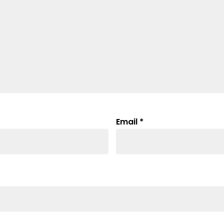
Email
*