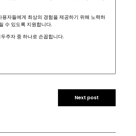
 사용자들에게 최상의 경험을 제공하기 위해 노력하
릴 수 있도록 지원합니다.
선두주자 중 하나로 손꼽힙니다.
Next post