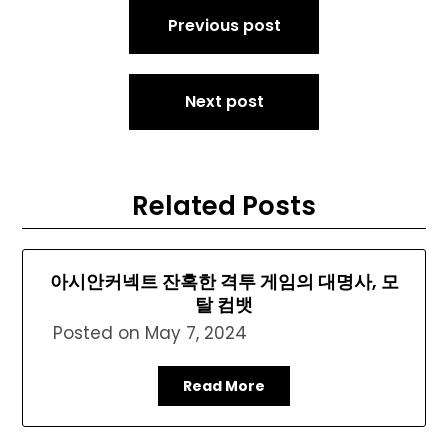
Post
Previous post
navigation
Next post
Related Posts
아시안커넥트 잔혹한 격투 게임의 대명사, 모
탈 컴뱃
Posted on
May 7, 2024
Read More