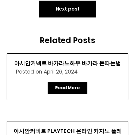
Next post
Related Posts
아시안커넥트 바카라노하우 바카라 돈따는법
Posted on
April 26, 2024
Read More
아시안커넥트 PLAYTECH 온라인 카지노 플레