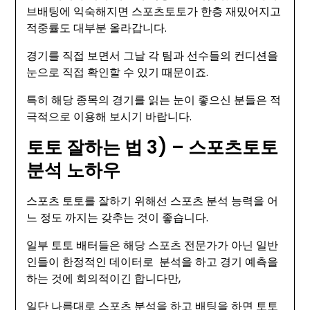
브배팅에 익숙해지면 스포츠토토가 한층 재밌어지고
적중률도 대부분 올라갑니다.
경기를 직접 보면서 그날 각 팀과 선수들의 컨디션을
눈으로 직접 확인할 수 있기 때문이죠.
특히 해당 종목의 경기를 읽는 눈이 좋으신 분들은 적
극적으로 이용해 보시기 바랍니다.
토토 잘하는 법 3) – 스포츠토토
분석 노하우
스포츠 토토를 잘하기 위해선 스포츠 분석 능력을 어
느 정도 까지는 갖추는 것이 좋습니다.
일부 토토 배터들은 해당 스포츠 전문가가 아닌 일반
인들이 한정적인 데이터로 분석을 하고 경기 예측을
하는 것에 회의적이긴 합니다만,
일단 나름대로 스포츠 분석을 하고 배팅을 하면 토토