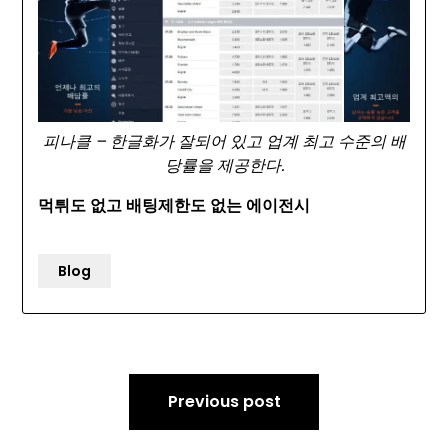
피나클 – 한글화가 잘되어 있고 업계 최고 수준의 배
당률을 제공한다.
먹튀도 없고 배팅제한도 없는 에이전시
Blog
Post
Previous post
navigation