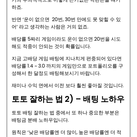
하죠.
반면 ‘운이 없으면 20번, 30번 만에도 못 맞힐 수 있
어’ 라고 생각하는 사람은 거의 없죠.
배당률 5짜리 게임이라도 운이 없으면 20번을 시도
해도 적중이 안되는 것이 확률입니다.
지금 고배당 게임 배팅에 지나치게 편중되어 있다면
배당률 1.4 ~ 3.0 까지의 게임만으로 포트폴리오를 구
성해서 한 달정도 배팅해보시기 바랍니다.
재미나 수익 면에서 이전 보다 훨씬 좋아질 것입니다.
토토 잘하는 법 2) – 배팅 노하우
토토 배팅 잘하는 법 중에서 또 하나 중요한 부분은
배팅금 분배 노하우입니다.
원칙은 ‘낮은 배당률엔 더 많이, 높은 배당률엔 더 적