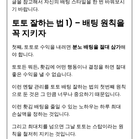
글을 참고해서 자신의 배팅 스타일을 한 번 바꿔보시
기 바랍니다.
토토 잘하는 법 1) – 배팅 원칙을
꼭 지키자
첫째, 토토로 수익을 내려면
분노 배팅을 절대 삼가
해
야 합니다.
토토든 뭐든, 홧김에 어떤 행동이나 결정을 하면 절대
좋은 수익을 낼 수 없습니다.
이런 멘탈 관리를 토토 배팅 잘하는 법의 첫번째 원칙
으로 둔 것은 그 만큼 너무나 중요하기 때문입니다.
이런 홧김 배팅을 줄일 수 있는 노하우는 하루 최대
손실액을 정하는 것입니다.
그리고 최대치를 넘으면 그날 토토는 스탑이라는 원
칙을 철저히 지키는 것입니다.