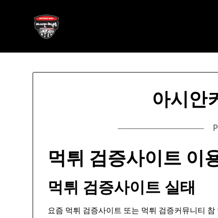
Skip
아시안커넥트
to
content
ASIAN788.C O M
아시안커
먹튀 검증사이트 이
먹튀 검증사이트 실태
요즘 먹튀 검증사이트 또는 먹튀 검증커뮤니티 참