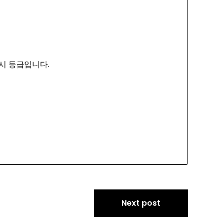
시 등급입니다.
Next post