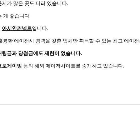
제가 많은 곳도 더러 있습니다.
 게 좋습니다.
시
아시안커넥트
입니다.
훌륭한 에이전시 경력을 갖춘 업체만 획득할 수 있는 최고 에이전
배팅금과 당첨금에도 제한이 없습니다.
이크로게이밍
등의 해외 메이저사이트를 중개하고 있습니다.