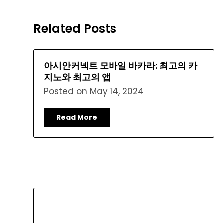
Related Posts
아시안커넥트 모바일 바카라: 최고의 카
지노와 최고의 앱
Posted on
May 14, 2024
Read More