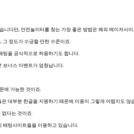
했습니다만, 안전놀이터를 찾는 가장 좋은 방법은 해외 메이저사이
 그 정도가 수긍할 만한 수준이죠.
배팅을 공식적으로 허용하기도 합니다.
 보너스 이벤트가 엄청납니다.
문에 가능한 것이죠.
은 대부분 한글을 지원하기 때문에 이용이 그렇게 어렵지도 않
 없다는 것이죠.
외 배팅사이트들을 이용하고 있습니다.