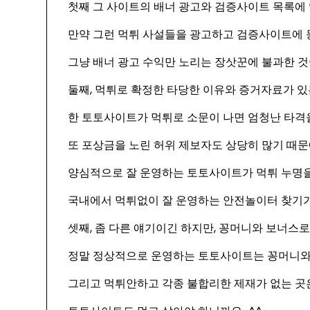
첫째 그 사이트의 배너 광고와 검증사이트 목록에 
만약 그런 먹튀 사설들을 광고하고 검증사이트에 
그냥 배너 광고 수익만 노리는 장삿꾼에 불과한 것
둘째, 먹튀로 확정한 타당한 이유와 증거자료가 
한 토토사이트가 먹튀로 소문이 나면 엄청난 타격
또 포상금을 노린 허위 제보자도 상당히 많기 때문
양심적으로 잘 운영하는 토토사이트가 먹튀 누명을
국내에서 먹튀없이 잘 운영하는 안전놀이터 찾기가
셋째, 좀 다른 얘기이긴 하지만, 꽁머니와 보너스
정말 정상적으로 운영하는 토토사이트는 꽁머니와
그리고 먹튀안하고 각종 불합리한 제재가 없는 곳