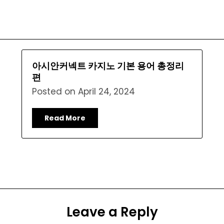
아시안커넥트 카지노 기본 용어 총정리
편
Posted on
April 24, 2024
Read More
Leave a Reply