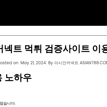
넥트 먹튀 검증사이트 이
Posted on
May 21, 2024
By 아시안커넥트 ASIAN788.CO
용 노하우
 많습니다.