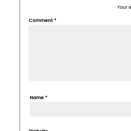
Your e
Comment
*
Name
*