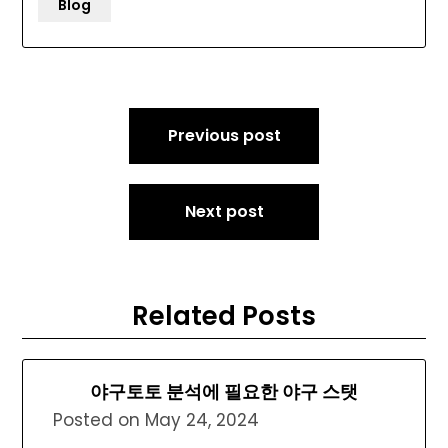
Blog
Post
Previous post
navigation
Next post
Related Posts
야구토토 분석에 필요한 야구 스탯
Posted on
May 24, 2024