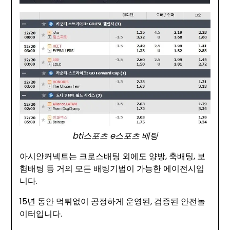
bti스포츠 e스포츠 배팅
아시안커넥트는 크로스배팅 외에도 양방, 축배팅, 보
험배팅 등 거의 모든 배팅기법이 가능한 에이전시입
니다.
15년 동안 먹튀없이 공정하게 운영된, 검증된 안전놀
이터입니다.