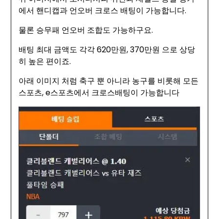
에서 핸디캡과 언오버 크로스 배팅이 가능합니다.
물론 승무패 언오버 조합도 가능하구요.
배팅 최대 금액도 각각 620만원, 370만원 으로 상당
히 높은 편이죠.
아래 이미지 처럼 축구 뿐 아니라 농구를 비롯해 모든
스포츠, e스포츠에서 크로스배팅이 가능합니다