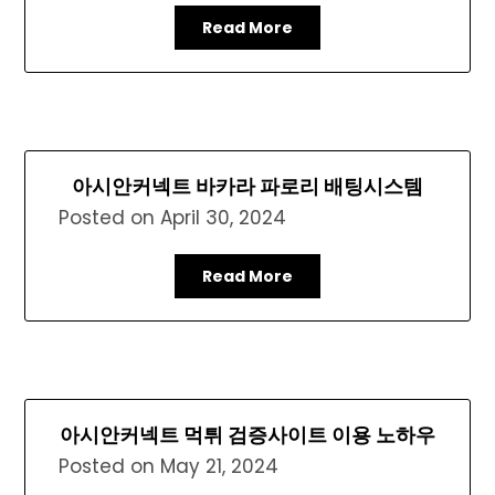
Read More
아시안커넥트 바카라 파로리 배팅시스템
Posted on
April 30, 2024
Read More
아시안커넥트 먹튀 검증사이트 이용 노하우
Posted on
May 21, 2024