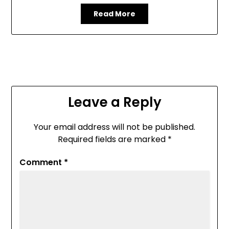
Read More
Leave a Reply
Your email address will not be published.
Required fields are marked
*
Comment
*