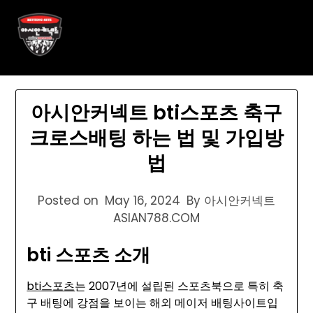
Skip
아시안커넥트 ASIAN788.C O
to
content
M
아시안커넥트 bti스포츠 축구
크로스배팅 하는 법 및 가입방
법
Posted on
May 16, 2024
By 아시안커넥트
ASIAN788.COM
bti 스포츠 소개
bti스포츠
는 2007년에 설립된 스포츠북으로 특히 축
구 배팅에 강점을 보이는 해외 메이저 배팅사이트입