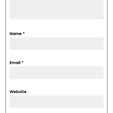
Name
*
Email
*
Website