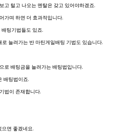
보고 털고 나오는 멘탈은 갖고 있어야하겠죠.
어가며 하면 더 효과적입니다.
은 배팅기법들도 있죠.
배로 늘려가는 반 마틴게일배팅 기법도 있습니다.
과 같은 식으로 배팅금을 늘려가는 배팅법입니다.
은 배팅법이죠.
 기법이 존재합니다.
었으면 좋겠네요.