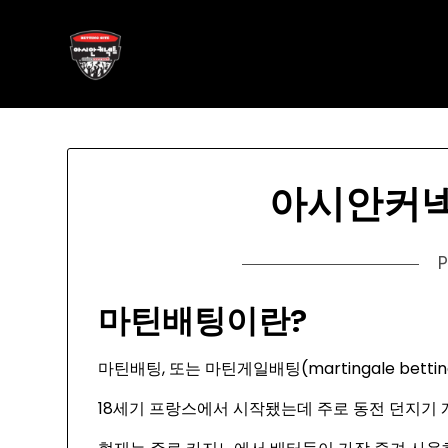
Skip
아시안커넥트
to
content
ASIAN788.C O M
아시안커넥
P
마틴배팅이란?
마틴배팅, 또는 마틴게일배팅(martingale bet
18세기 프랑스에서 시작됐는데 주로 동전 던지기 