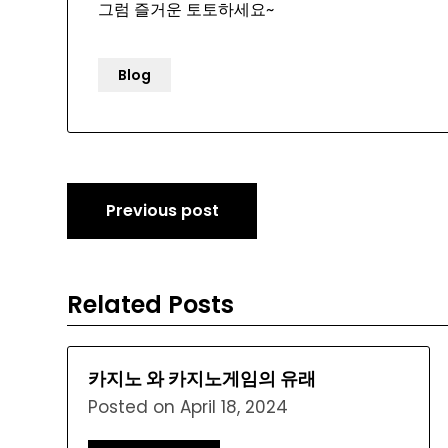
그럼 즐거운 토토하세요~
Blog
Post
Previous post
navigation
Related Posts
카지노 와 카지노게임의 유래
Posted on
April 18, 2024