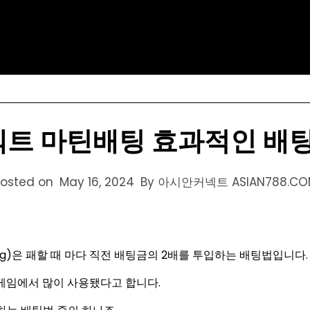
트 마틴배팅 효과적인 배
osted on
May 16, 2024
By 아시안커넥트 ASIAN788.CO
ting)은 패할 때 마다 직전 배팅금의 2배를 투입하는 배팅법입니다.
게임에서 많이 사용됐다고 합니다.