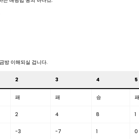
하는 배팅법 중의 하나죠.
.
금방 이해되실 겁니다.
2
3
4
5
패
패
승
2
4
8
1
-3
-7
1
0