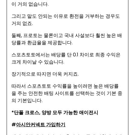
이 거의 없습니다.
그리고 말도 안되는 이유로 환전을 거부하는 경우도
거의 없죠.
둘째, 프로토는 물론이고 국내 사설보다 훨씬 높은 배
당률과 환급율을 제공합니다.
스포츠토토에서는 배당률 단 0.1 차이로 최종 수익은
크게 차이날 수 있습니다.
장기적으로 따지면 더욱 커지죠.
따라서 스포츠토토 수익률을 높이려면 높은 배당률
을 주는 안전한 배팅 사이트를 선택하는 것이 기본 중
의 기본입니다.
*단폴 크로스, 양방 모두 가능한 애이전시
#
아시안커넥트 가입하기