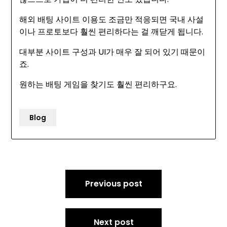
해외 배팅 사이트 이용도 조금만 적응되면 국내 사설
이나 프로토보다 훨씬 편리하다는 걸 깨닫게 됩니다.
대부분 사이트 구성과 UI가 매우 잘 되어 있기 때문이
죠.
원하는 배팅 게임을 찾기도 훨씬 편리하구요.
Blog
Post
Previous post
navigation
Next post