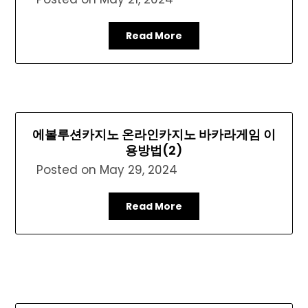
Read More
에볼루션카지노 온라인카지노 바카라게임 이
용방법(2)
Posted on
May 29, 2024
Read More