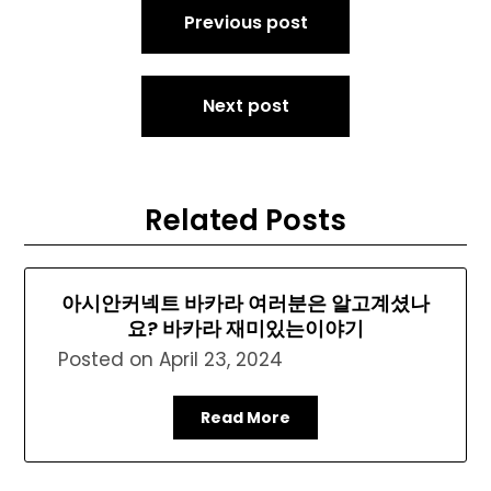
Previous post
navigation
Next post
Related Posts
아시안커넥트 바카라 여러분은 알고계셨나
요? 바카라 재미있는이야기
Posted on
April 23, 2024
Read More