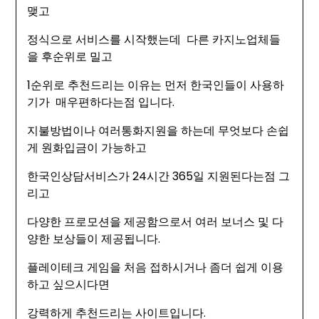
맺고
정식으로 서비스를 시작했는데 다른 카지노업체들
을 후순위로 밀고
1순위로 추천드리는 이유는 먼저 한국인들이 사용하
기가 매우편하다는점 입니다.
지불방법이나 여러통화지원을 하는데 무엇보다 손쉽
게 원화입금이 가능하고
한국인상담서비스가 24시간 365일 지원된다는점 그
리고
다양한 프로모션을 제공함으로서 여러 보너스 및 다
양한 보상들이 제공됩니다.
플레이테크 게임을 처음 접하시거나 좀더 쉽게 이용
하고 싶으시다면
강력하게 추천드리는 사이트입니다.