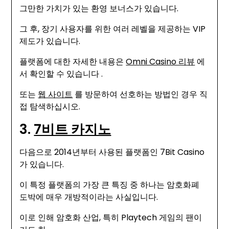
그만한 가치가 있는 환영 보너스가 있습니다.
그 후, 장기 사용자를 위한 여러 레벨을 제공하는 VIP
제도가 있습니다.
플랫폼에 대한 자세한 내용은
Omni Casino 리뷰
에
서 확인할 수 있습니다 .
또는
웹 사이트
를 방문하여 선호하는 방법인 경우 직
접 탐색하십시오.
3.
7비트 카지노
다음으로 2014년부터 사용된 플랫폼인 7Bit Casino
가 있습니다.
이 특정 플랫폼의 가장 큰 특징 중 하나는 암호화폐
도박에 매우 개방적이라는 사실입니다.
이로 인해 암호화 산업, 특히 Playtech 게임의 팬이