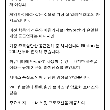
개 이상의
게임 타이틀과 같은 것으로 가장 잘 알려진 최고의 카
지노입니다.
이전 항목의 경우와 마찬가지로 Playtech가 유일한
게임 공급업체는 아니지만
가장 주목할만한 공급업체 중 하나입니다.Bitstarz는
2014년부터 존재해 왔습니다.
커뮤니티에 안심하고 사용할 수 있는 안전한 플랫폼
이라는 규제 기관의 라이선스를 받았으며
서비스 품질로 인해 상당한 명성을 얻었습니다.
VIP 및 로열티 플랜, 환영 보너스 및 암호화 보너스와
같은
주요 카지노 보너스 및 프로모션을 제공하여