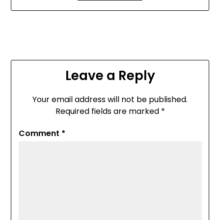
Leave a Reply
Your email address will not be published.
Required fields are marked
*
Comment
*