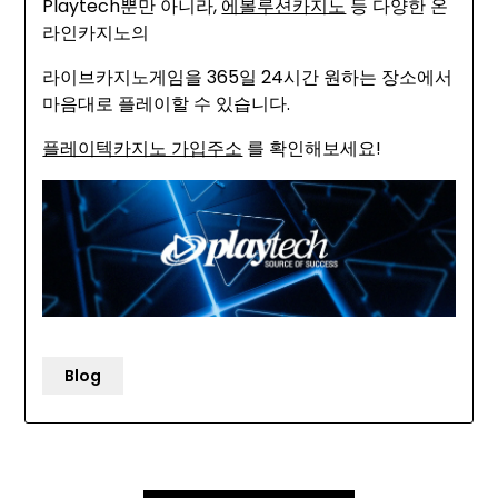
Playtech뿐만 아니라,
에볼루션카지노
등 다양한 온
라인카지노의
라이브카지노게임을 365일 24시간 원하는 장소에서
마음대로 플레이할 수 있습니다.
플레이텍카지노 가입주소
를 확인해보세요!
Blog
Post