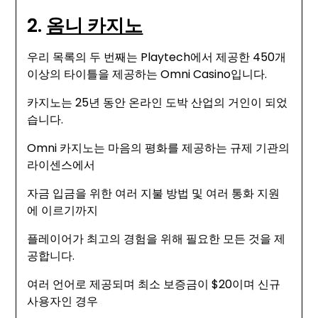
2.
옴니 카지노
우리 목록의 두 번째는 Playtech에서 제공한 450개
이상의 타이틀을 제공하는 Omni Casino입니다.
카지노는 25년 동안 온라인 도박 산업의 거인이 되었
습니다.
Omni 카지노는 마음의 평화를 제공하는 규제 기관의
라이센스에서
자금 입금을 위한 여러 지불 방법 및 여러 통화 지원
에 이르기까지
플레이어가 최고의 경험을 위해 필요한 모든 것을 제
공합니다.
여러 언어로 제공되며 최소 보증금이 $20이며 신규
사용자인 경우