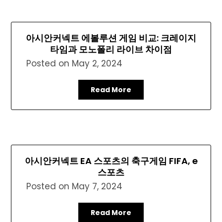
아시안커넥트 에볼루션 게임 비교: 크레이지
타임과 모노폴리 라이브 차이점
Posted on
May 2, 2024
Read More
아시안커넥트 EA 스포츠의 축구게임 FIFA, e
스포츠
Posted on
May 7, 2024
Read More