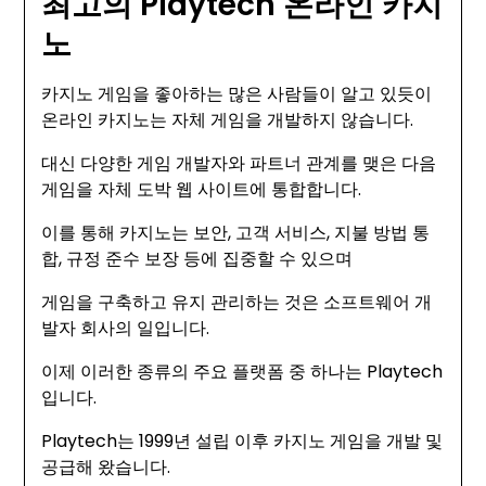
최고의 Playtech 온라인 카지
노
카지노 게임을 좋아하는 많은 사람들이 알고 있듯이
온라인 카지노는 자체 게임을 개발하지 않습니다.
대신 다양한 게임 개발자와 파트너 관계를 맺은 다음
게임을 자체 도박 웹 사이트에 통합합니다.
이를 통해 카지노는 보안, 고객 서비스, 지불 방법 통
합, 규정 준수 보장 등에 집중할 수 있으며
게임을 구축하고 유지 관리하는 것은 소프트웨어 개
발자 회사의 일입니다.
이제 이러한 종류의 주요 플랫폼 중 하나는 Playtech
입니다.
Playtech는 1999년 설립 이후 카지노 게임을 개발 및
공급해 왔습니다.