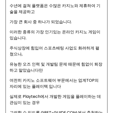
수년에 걸쳐 플랫폼은 수많은 카지노와 제휴하여 기
술을 제공하고
가장 큰 회사 중 하나가 되었습니다.
이러한 종류의 가장 인기있는 온라인 카지노 게임이
있습니다.
주식상장에 힘입어 스포츠배팅 사업도 화려하게 펼
쳤으나,
유능한 오즈 인력 및 개발팀 문제 때문에 힘없이 퇴장
하고 말았습니다만
여전히 카지노 소프트웨어 부문에서는 업계TOP의
자리에 있는 플레이텍 입니다
실제로 Playtech에서 개발한 게임을 플레이하는 데
관심이 있는 경우
고려할 수 있도록 GBET-GUIDE.COM 에서 추천하는