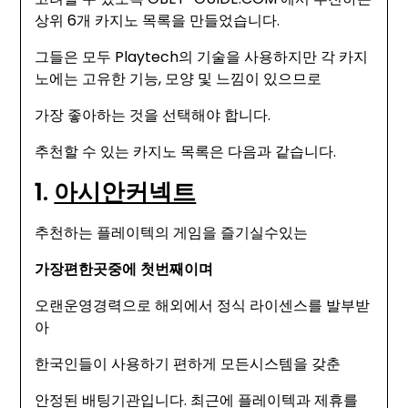
상위 6개 카지노 목록을 만들었습니다.
그들은 모두 Playtech의 기술을 사용하지만 각 카지
노에는 고유한 기능, 모양 및 느낌이 있으므로
가장 좋아하는 것을 선택해야 합니다.
추천할 수 있는 카지노 목록은 다음과 같습니다.
1.
아시안커넥트
추천하는 플레이텍의 게임을 즐기실수있는
가장편한곳중에 첫번째이며
오랜운영경력으로 해외에서 정식 라이센스를 발부받
아
한국인들이 사용하기 편하게 모든시스템을 갖춘
안정된 배팅기관입니다. 최근에 플레이텍과 제휴를