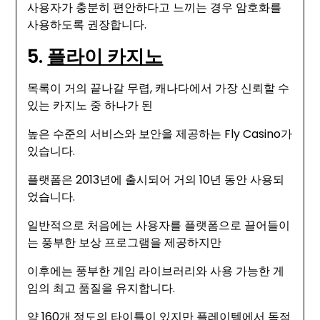
사용자가 충분히 편안하다고 느끼는 경우 암호화를
사용하도록 권장합니다.
5.
플라이 카지노
목록이 거의 끝나갈 무렵, 캐나다에서 가장 신뢰할 수
있는 카지노 중 하나가 된
높은 수준의 서비스와 보안을 제공하는 Fly Casino가
있습니다.
플랫폼은 2013년에 출시되어 거의 10년 동안 사용되
었습니다.
일반적으로 처음에는 사용자를 플랫폼으로 끌어들이
는 풍부한 보상 프로그램을 제공하지만
이후에는 풍부한 게임 라이브러리와 사용 가능한 게
임의 최고 품질을 유지합니다.
약 160개 정도의 타이틀이 있지만 플레이텍에서 독점