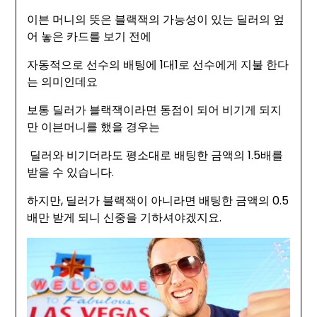
이븐 머니의 뜻은 블랙잭의 가능성이 있는 딜러의 엎
어 놓은 카드를 보기 전에
자동적으로 선수의 배팅에 1대1로 선수에게 지불 한다
는 의미인데요
보통 딜러가 블랙잭이라면 동점이 되어 비기게 되지
만 이븐머니를 했을 경우는
딜러와 비기더라도 평소대로 배팅한 금액의 1.5배를
받을 수 있습니다.
하지만, 딜러가 블랙잭이 아니라면 배팅한 금액의 0.5
배만 받게 되니 신중을 기하셔야겠지요.