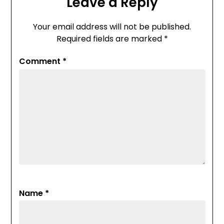
Leave a Reply
Your email address will not be published.
Required fields are marked
*
Comment
*
Name
*