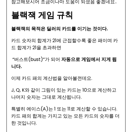
참고해보시어 조금이나마 도움이 되셨음 좋겠네요..
블랙잭 게임 규칙
블랙잭의 목적은 딜러의 카드를 이기는 것이다.
카드 숫자의 합계가 21에 근접할수록 좋은 패이며 카
드 합계가 21을 초과하면
“버스트(bust)”가 되어
자동으로 게임에서 지게 됩
니다.
이제 카드 패의 계산법을 알아볼껀데요.
J, Q, K와 같이 그림이 있는 카드는 10으로 계산하고
나머지 숫자는 그대로 계산됩니다.
특별히 에이스(A)는 1 또는 11로 계산할 수 있습니다.
카드 패의 합계는 가지고 있는 모든 카드의 숫자를 더
한 것입니다.