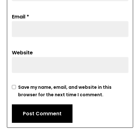
Email
*
Website
Save my name, email, and website in this
browser for the next time I comment.