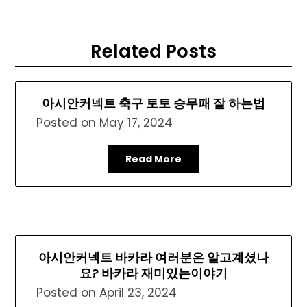
Related Posts
아시안커넥트 축구 토토 승무패 잘 하는법
Posted on
May 17, 2024
Read More
아시안커넥트 바카라 여러분은 알고계셨나
요? 바카라 재미있는이야기
Posted on
April 23, 2024