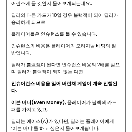
어런스에 들 것인지 물어보게되는데요..
딜러의 다른 카드가 10일 경우 블랙잭이 되어 딜러가
승리하게 되므로
플레이어들은 인슈런스를 들 수 있습니다.
인슈런스의 비용은 플레이어의 오리지날 배팅의 절
반입니다.
딜러가
블랙잭
이 된다면 인슈런스 비용의 2배를 받으
며 딜러가 블랙잭이 되지 않는 다면
인슈어런스 비용을 잃어 버린채 게임이 계속 진행된
다.
이븐 머니(Even Mo
ney),
플레이어가 블랙잭 카드
패를 가지고 있고,
딜러는 에이스(A)가 있다면, 딜러는 플레이어에게
‘이븐 머니’를 하고 싶은지 물어보게됩니다.