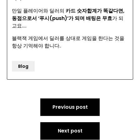
만일 플레이어와 딜러의
카드 숫자합계가 똑같다면,
동점으로서 ‘푸시(push)’가 되며 배팅은 무효
가 되
고요…..
블랙잭 게임에서 딜러를 상대로 게임을 한다는 것을
항상 기억해야 합니다..
Blog
Post
Previous post
navigation
Next post