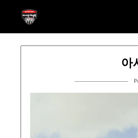
Skip
아시안커넥트
to
content
ASIAN788.C O M
아
P