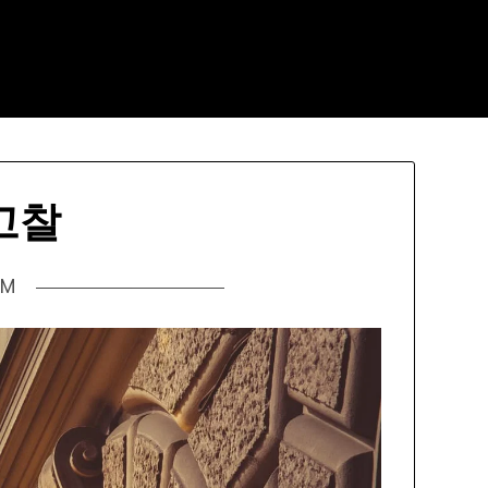
고찰
OM