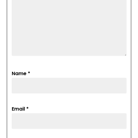
Name
*
Email
*