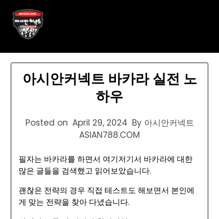
Skip
아시안커넥트 ASIAN788.C O
to
content
M
아시안커넥트 바카라 실전 노
하우
Posted on
April 29, 2024
By 아시안커넥트
ASIAN788.COM
필자는 바카라를 하면서 여기저기서 바카라에 대한
많은 글들을 검색했고 읽어보았습니다.
괜찮은 전략의 경우 직접 테스트도 해보면서 본인에
게 맞는 전략을 찾아 다녔습니다.