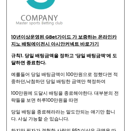
10년이상운영된
GBet
가이드 가 보증하는 온라인카
지노 배팅에이전시 아시안커넥트 바로가기
규칙1. 당일 배팅금액을 정하고 ‘당일 배팅금액’에 도
달하면 종료한다.
예를들어 당일 배팅금액이 100만원으로 정했다면 적
중하던,낙첨하던 당일 배팅한 금액만 책정하여
100만원에 도달시 배팅을 종료해야한다. 대부분의 전
략들을 보면 하루100만원을 따면
당일 배팅을 종료해라라는 말도안되는 얘기만 합니
다. 사실 가능할 순 있습니다.
하지만 필자가 경험한 사람의 95%이상은 금액을 따