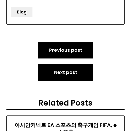
Blog
Post
Previous post
navigation
Next post
Related Posts
아시안커넥트 EA 스포츠의 축구게임 FIFA, e