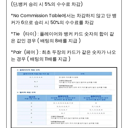
(단,뱅커 승리 시 5%의 수수료 차감)
*No Commission Table에서는 차감하지 않고 단 뱅
커가 6으로 승리 시 50%의 수수료를 차감
*Tie (타이) : 플레이어와 뱅커 카드 숫자의 합이 같
은 값인 경우 ( 배팅의 8배를 지급 )
*Pair (페어 ) : 최초 두장의 카드가 같은 숫자가 나오
는 경우 ( 배팅의 11배를 지급 )