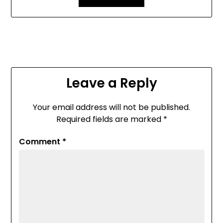
Leave a Reply
Your email address will not be published.
Required fields are marked
*
Comment
*