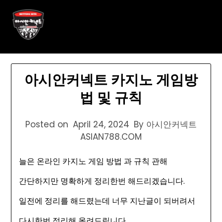
Skip
아시안커넥트 ASIAN788.C O
to
content
M
아시안커넥트 카지노 게임방
법 및 규칙
Posted on
April 24, 2024
By 아시안커넥트
ASIAN788.COM
늘은 온라인 카지노 게임 방법 과 규칙 관해
간단하지만 명확하게 정리한번 해드리겠습니다.
일전에 정리를 해드렸는데 너무 지난글이 되버려서
다시한번 정리해 올려드립니다.