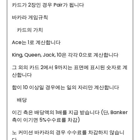
카드가 2장인 경우 Pair가 됩니다
바카라 게임규칙
카드의 가치
Ace는 1로 계산합니다
King, Queen, Jack, 10은 각각 0으로 계산합니다
그 외의 카드 2에서 9까지는 표면에 표시된 숫자로 계
산합니다
합이 10 이상일 경우에는 일의 자리만 계산합니다
배당
이긴 측은 배당액의 1배를 지급 받습니다 (단, Banker
측이 이기면 5%수수료를 차감)
노 커미션 바카라의 경우 수수료를 차감하지 않습니
다