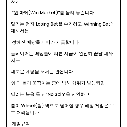
자에
“윈 마커(Win Market)”를 올려 놓습니다
딜러는 먼저 Losing Bet을 수거하고, Winning Bet에
대해서는
정해진 배당률에 따라 지급합니다
플레이어는 배당률에 따른 지급이 완전히 끝날 때까
지는
새로운 베팅을 해서는 안됩니다
휘 과 볼이 움직이는 중에 방해 행위가 발생되면
딜러는 볼을 들고 “No Spin”을 선언하고
볼이 Wheel(휠) 밖으로 떨어질 경우 해당 게임은 무
효 처리됩니다
게임규칙