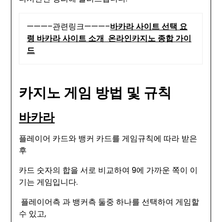
———–관련링크———–
바카라 사이트 선택 요
령 바카라 사이트 소개 온라인카지노 종합 가이
드
카지노 게임 방법 및 규칙
바카라
플레이어 카드와 뱅커 카드를 게임규칙에 따라 받은
후
카드 숫자의 합을 서로 비교하여 9에 가까운 쪽이 이
기는 게임입니다.
플레이어측 과 뱅커측 둘중 하나를 선택하여 게임할
수 있고,