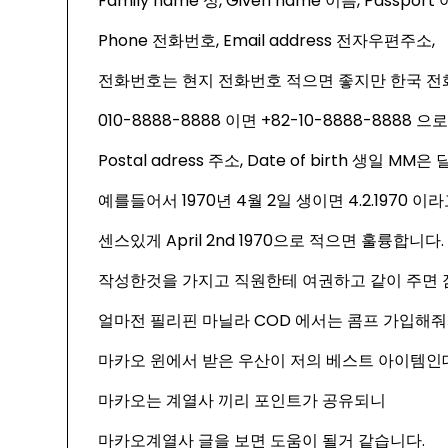
Family name 성, Given name 이름, Passpor
Phone 전화번호, Email address 전자우편주소,
전화번호는 현지 전화번호 적으면 좋지만 한국 전
010-8888-8888 이면 +82-10-8888-8888 
Postal adress 주소, Date of birth 생일 
예를들어서 1970년 4월 2일 생이면 4.2.1970 
센스있게 April 2nd 1970으로 적으면 훌륭합니다
작성한것을 가지고 직원한테 여권하고 같이 주면 
얼마전 필리핀 마닐라 COD 에서는 콤프 가입해
마카오 윈에서 받은 우산이 저의 베스트 아이템인데
마카오는 계열사 끼리 포인트가 공유되니
마카오계열사 글을 보면 도움이 될거 같습니다.