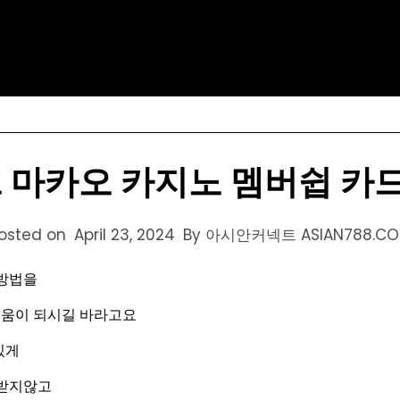
마카오 카지노 멤버쉽 카
osted on
April 23, 2024
By 아시안커넥트 ASIAN788.C
 방법을
움이 되시길 바라고요
있게
애받지않고