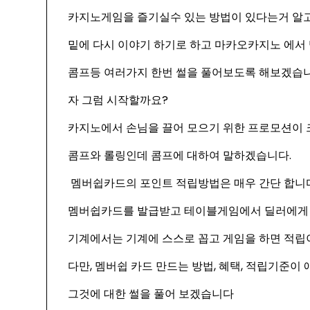
카지노게임을 즐기실수 있는 방법이 있다는거 알
밑에 다시 이야기 하기로 하고 마카오카지노 에서
콤프등 여러가지 한번 썰을 풀어보도록 해보겠습니
자 그럼 시작할까요?
카지노에서 손님을 끌어 모으기 위한 프로모션이 
콤프와 롤링인데 콤프에 대하여 말하겠습니다.
멤버쉽카드의 포인트 적립방법은 매우 간단 합니
멤버쉽카드를 발급받고 테이블게임에서 딜러에게 
기계에서는 기계에 스스로 꼽고 게임을 하면 적립
다만, 멤버쉽 카드 만드는 방법, 혜택, 적립기준이
그것에 대한 썰을 풀어 보겠습니다