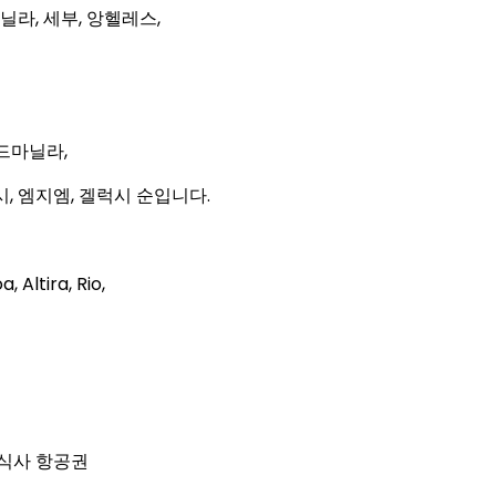
닐라, 세부, 앙헬레스,
드마닐라,
시, 엠지엠, 겔럭시 순입니다.
, Altira, Rio,
 식사 항공권