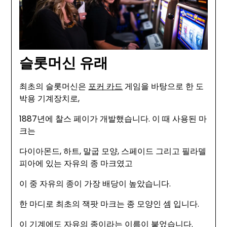
슬롯머신 유래
최초의 슬롯머신은
포커 카드
게임을 바탕으로 한 도
박용 기계장치로,
1887년에 찰스 페이가 개발했습니다. 이 때 사용된 마
크는
다이아몬드, 하트, 말굽 모양, 스페이드 그리고 필라델
피아에 있는 자유의 종 마크였고
이 중 자유의 종이 가장 배당이 높았습니다.
한 마디로 최초의 잭팟 마크는 종 모양인 셈 입니다.
이 기계에도 자유의 종이라는 이름이 붙었습니다.