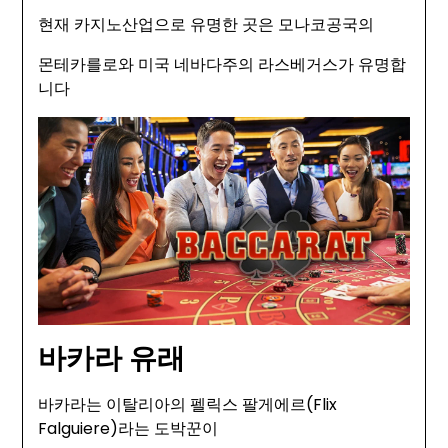
현재 카지노산업으로 유명한 곳은 모나코공국의
몬테카를로와 미국 네바다주의 라스베거스가 유명합
니다
바카라 유래
바카라는 이탈리아의 펠릭스 팔게에르(Flix
Falguiere)라는 도박꾼이