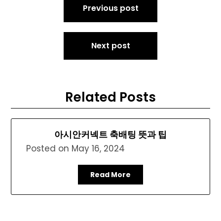
Previous post
navigation
Next post
Related Posts
아시안커넥트 축배팅 뜻과 팁
Posted on
May 16, 2024
Read More