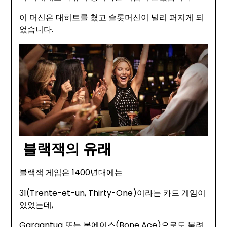
이 머신은 대히트를 쳤고 슬롯머신이 널리 퍼지게 되
었습니다.
블랙잭의 유래
블랙잭 게임은 1400년대에는
31(Trente-et-un, Thirty-One)이라는 카드 게임이
있었는데,
Gargantua 또는 본에이스(Bone Ace)으로도 불려