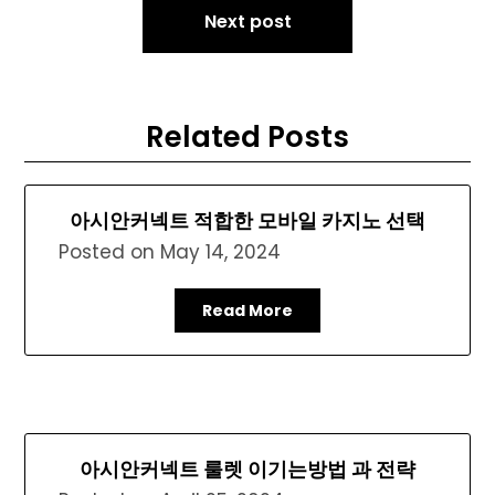
Next post
Related Posts
아시안커넥트 적합한 모바일 카지노 선택
Posted on
May 14, 2024
Read More
아시안커넥트 룰렛 이기는방법 과 전략