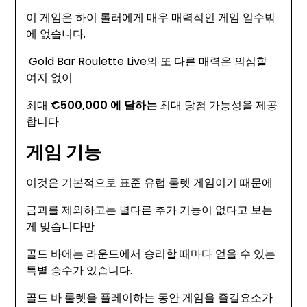
이 게임은 하이 롤러에게 매우 매력적인 게임 일수밖
에 없습니다.
Gold Bar Roulette Live의 또 다른 매력은 의심할
여지 없이
최대
€500,000 에
달하는
최대 당첨 가능성을 제공
합니다.
게임 기능
이것은 기본적으로 표준 유럽 룰렛 게임이기 때문에
금괴를 제외하고는 별다른 추가 기능이 없다고 보는
게 맞습니다만
골드 바에는 라운드에서 승리할 때마다 얻을 수 있는
특별 승수가 있습니다.
골드 바 룰렛을 플레이하는 동안 게임을 즐길요소가