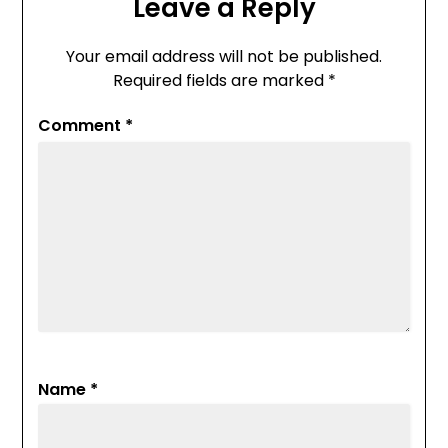
Leave a Reply
Your email address will not be published.
Required fields are marked
*
Comment
*
Name
*