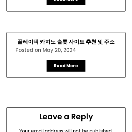
플레이텍 카지노 슬롯 사이트 추천 및 주소
Posted on
May 20, 2024
Read More
Leave a Reply
Your email address will not be published.