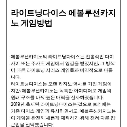
라이트닝다이스 에볼루션카지
노 게임방법
에볼루션카지노의 라이트닝다이스는 전통적인 다이
사이 또는 주사위 게임에서 영감을 받았지만, 그 방식
이 다른 라이트닝 시리즈 게임들과 비약적으로 다릅
니다.
라이트닝다이스는 오랜 카지노 역사를 가진 게임이
지만, 에볼루션카지노는 독특한 아이디어로 게임의
원래 구조를 바꿔 높은 매력을 선사하였습니다.
2019년 출시된 라이트닝다이스는 겉으로 보기에는
기존 다이스 게임과 유사하면서도, 에볼루션카지노는
이 게임을 완전히 새롭게 제작하기 위해 전혀 다른 접
근법을 선택했습니다.