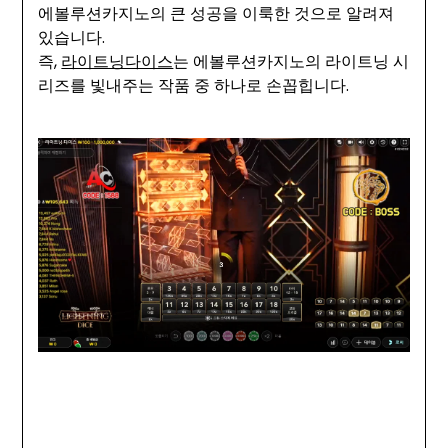
에볼루션카지노의 큰 성공을 이룩한 것으로 알려져
있습니다.
즉,
라이트닝다이스
는 에볼루션카지노의 라이트닝 시
리즈를 빛내주는 작품 중 하나로 손꼽힙니다.