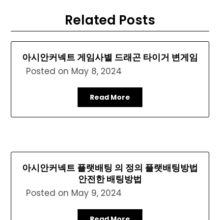
Related Posts
아시안커넥트 게임사별 드래곤 타이거 변게임
Posted on
May 8, 2024
Read More
아시안커넥트 플랫배팅 의 정의 플랫배팅방법
안전한 배팅방법
Posted on
May 9, 2024
Read More