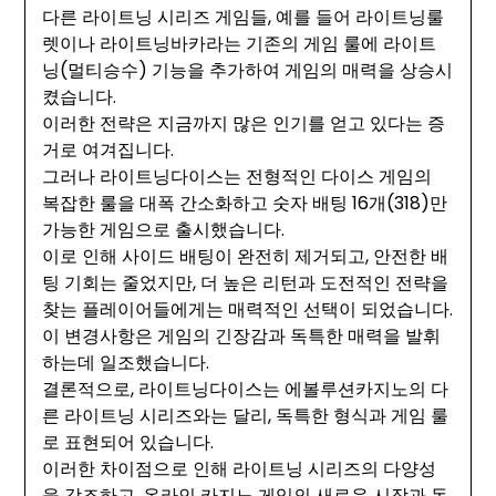
다른 라이트닝 시리즈 게임들, 예를 들어 라이트닝룰
렛이나 라이트닝바카라는 기존의 게임 룰에 라이트
닝(멀티승수) 기능을 추가하여 게임의 매력을 상승시
켰습니다.
이러한 전략은 지금까지 많은 인기를 얻고 있다는 증
거로 여겨집니다.
그러나 라이트닝다이스는 전형적인 다이스 게임의
복잡한 룰을 대폭 간소화하고 숫자 배팅 16개(318)만
가능한 게임으로 출시했습니다.
이로 인해 사이드 배팅이 완전히 제거되고, 안전한 배
팅 기회는 줄었지만, 더 높은 리턴과 도전적인 전략을
찾는 플레이어들에게는 매력적인 선택이 되었습니다.
이 변경사항은 게임의 긴장감과 독특한 매력을 발휘
하는데 일조했습니다.
결론적으로, 라이트닝다이스는 에볼루션카지노의 다
른 라이트닝 시리즈와는 달리, 독특한 형식과 게임 룰
로 표현되어 있습니다.
이러한 차이점으로 인해 라이트닝 시리즈의 다양성
을 강조하고, 온라인 카지노 게임의 새로운 시장과 독