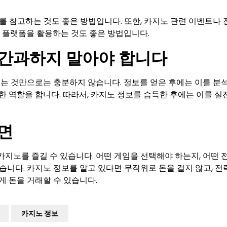
를 참고하는 것도 좋은 방법입니다. 또한, 카지노 관련 이벤트나
어 플랫폼을 활용하는 것도 좋은 방법입니다.
 간과하지 말아야 합니다
얻는 것만으로는 충분하지 않습니다. 정보를 얻은 후에는 이를 분
한 역할을 합니다. 따라서, 카지노 정보를 습득한 후에는 이를 
면
지노를 즐길 수 있습니다. 어떤 게임을 선택해야 하는지, 어떤 
습니다. 카지노 정보를 알고 있다면 무작위로 돈을 걸지 않고, 전
게 돈을 거래할 수 있습니다.
카지노 정보