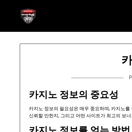
Skip
아시안커넥트
to
content
ASIAN788.C O M
카
P
카지노 정보의 중요성
카지노 정보의 필요성은 매우 중요하며, 카지노를 
신뢰할 만한지, 그리고 어떤 사이트가 최고의 보너
카지노 정보를 얻는 방법