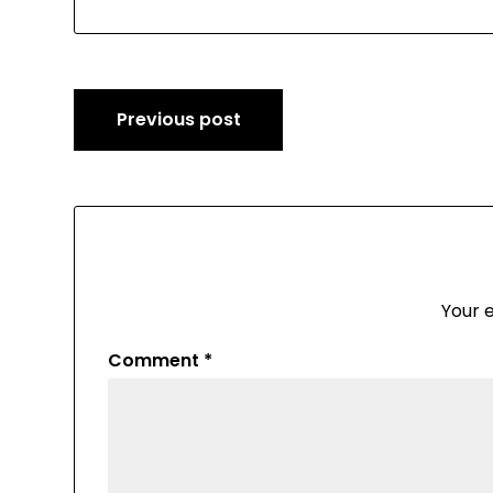
Post
Previous post
navigation
Your e
Comment
*