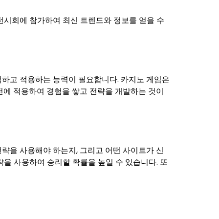
 전시회에 참가하여 최신 트렌드와 정보를 얻을 수
석하고 적용하는 능력이 필요합니다. 카지노 게임은
실전에 적용하여 경험을 쌓고 전략을 개발하는 것이
전략을 사용해야 하는지, 그리고 어떤 사이트가 신
략을 사용하여 승리할 확률을 높일 수 있습니다. 또