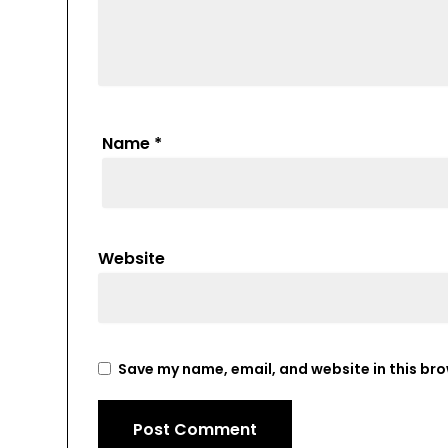
Name
*
Website
Save my name, email, and website in this bro