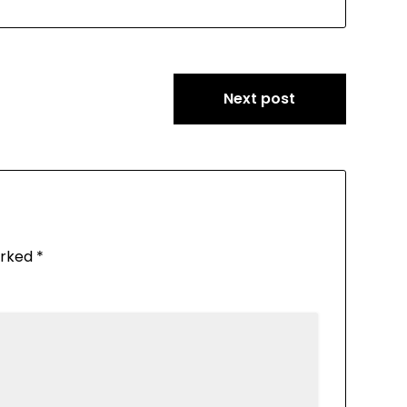
Next post
arked
*