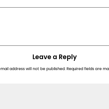
Leave a Reply
mail address will not be published.
Required fields are m