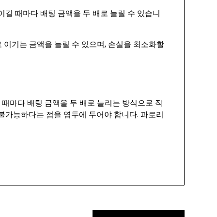
이길 때마다 배팅 금액을 두 배로 늘릴 수 있습니
 이기는 금액을 늘릴 수 있으며, 손실을 최소화할
 때마다 배팅 금액을 두 배로 늘리는 방식으로 작
 불가능하다는 점을 염두에 두어야 합니다. 파로리