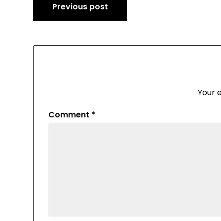
Post
Previous post
navigation
Your e
Comment
*