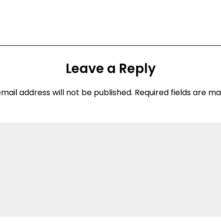
Leave a Reply
mail address will not be published.
Required fields are m