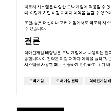
파로리 시스템은 다양한 도박 게임에 적용될 수 있습
다. 이렇게 하면 이길 때마다 이익을 늘릴 수 있으
또한, 슬롯 머신이나 포커 게임에서도 파로리 시스
수 있습니다.
결론
역마틴게일 배팅법은 도박 게임에서 사용되는 전략 
동합니다. 이 전략은 이길 때마다 이익을 늘리고,
시스템을 사용할 때는 신중하게 판단하고, 초기 배
도박 게임
도박 게임 전략
역마틴게일 