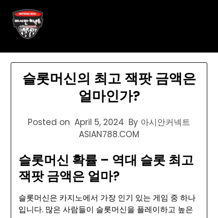
Skip
아시안커넥트 ASIAN788.C O
to
content
M
슬롯머신의 최고 잭팟 금액은
얼마인가?
Posted on
April 5, 2024
By 아시안커넥트
ASIAN788.COM
슬롯머신 확률 – 역대 슬롯 최고
잭팟 금액은 얼마?
슬롯머신은 카지노에서 가장 인기 있는 게임 중 하나
입니다. 많은 사람들이 슬롯머신을 플레이하고 높은