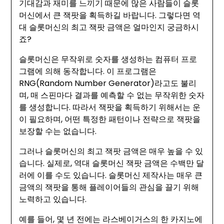
기대감과 재미를 느끼기 때문에 많은 사람들이 슬롯
머신에서 큰 잭팟을 획득하길 바랍니다. 그렇다면 역
대 슬롯머신의 최고 잭팟 금액은 얼마인지 궁금하시
죠?
슬롯머신은 무작위로 숫자를 생성하는 컴퓨터 프로
그램에 의해 동작합니다. 이 프로그램은
RNG(Random Number Generator)라고도 불리
며, 매 스핀마다 결과를 예측할 수 없는 무작위한 숫자
를 생성합니다. 따라서 잭팟을 획득하기 위해서는 운
이 필요하며, 어떤 특정한 패턴이나 전략으로 잭팟을
보장할 수는 없습니다.
그러나 슬롯머신의 최고 잭팟 금액은 매우 높을 수 있
습니다. 실제로, 역대 슬롯머신 잭팟 금액은 수백만 달
러에 이를 수도 있습니다. 슬롯머신 제작사는 매우 큰
금액의 잭팟을 통해 플레이어들의 관심을 끌기 위해
노력하고 있습니다.
예를 들어, 몇 년 전에는 라스베이거스의 한 카지노에