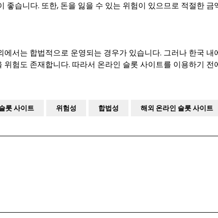
 좋습니다. 또한, 돈을 잃을 수 있는 위험이 있으므로 적절한 
외에서는 합법적으로 운영되는 경우가 있습니다. 그러나 한국 내
잃을 위험도 존재합니다. 따라서 온라인 슬롯 사이트를 이용하기 
슬롯 사이트
위험성
합법성
해외 온라인 슬롯 사이트