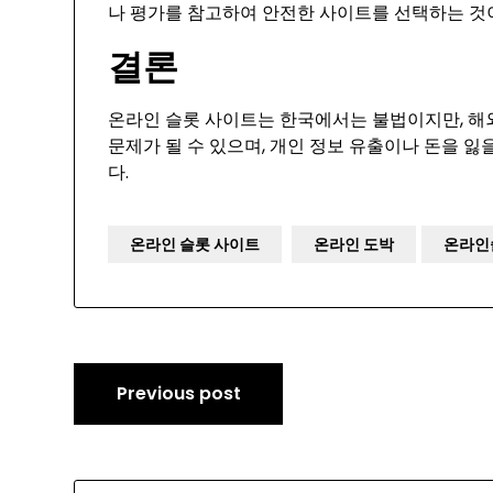
나 평가를 참고하여 안전한 사이트를 선택하는 것이
결론
온라인 슬롯 사이트는 한국에서는 불법이지만, 해
문제가 될 수 있으며, 개인 정보 유출이나 돈을 
다.
온라인 슬롯 사이트
온라인 도박
온라인
Post
Previous post
navigation