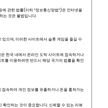
등에 관한 법률(이하 “정보통신망법”)은 인터넷을
하는 것은 불법입니다.
 있으며, 이러한 사이트에서 슬롯 게임을 즐길 수
망법은 한국 내에서 온라인 도박 사이트에 접속하거나
사이트를 이용하려면 반드시 해당 국가의 법률을 확인
트에 접속하여 개인 정보를 유출하거나 돈을 훔쳐가는
 확인하는 것이 중요합니다. 신뢰할 수 있는 리뷰