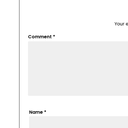
Your e
Comment
*
Name
*