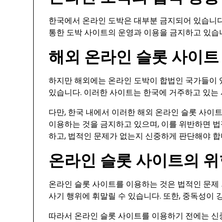
한국에서 온라인 도박은 대부분 금지되어 있습니다.
통한 도박 사이트의 운영과 이용을 금지하고 있습
해외 온라인 슬롯 사이트
하지만 해외에는 온라인 도박이 합법인 국가들이 
있습니다. 이러한 사이트는 한국에 거주하고 있는
다만, 한국 내에서 이러한 해외 온라인 슬롯 사이
이용하는 것을 금지하고 있으며, 이를 위반하면 법
하고, 법적인 문제가 없는지 신중하게 판단해야 합
온라인 슬롯 사이트의 
온라인 슬롯 사이트를 이용하는 것은 법적인 문제 
사기 행위에 휘말릴 수 있습니다. 또한, 중독성이 
따라서 온라인 슬롯 사이트를 이용하기 전에는 신