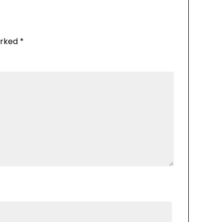
arked
*