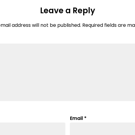
Leave a Reply
mail address will not be published.
Required fields are m
Email
*