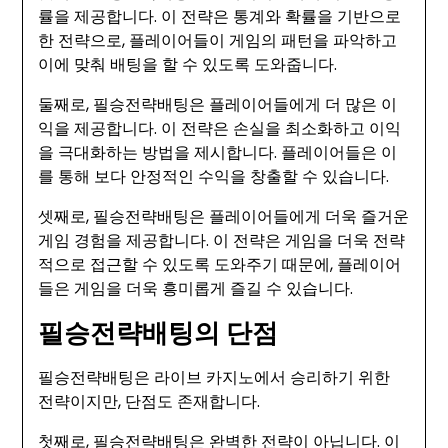
률을 제공합니다. 이 전략은 통계와 확률을 기반으로
한 전략으로, 플레이어들이 게임의 패턴을 파악하고
이에 맞춰 배팅을 할 수 있도록 도와줍니다.
둘째로, 필승전략배팅은 플레이어들에게 더 많은 이
익을 제공합니다. 이 전략은 손실을 최소화하고 이익
을 극대화하는 방법을 제시합니다. 플레이어들은 이
를 통해 보다 안정적인 수익을 창출할 수 있습니다.
셋째로, 필승전략배팅은 플레이어들에게 더욱 즐거운
게임 경험을 제공합니다. 이 전략은 게임을 더욱 전략
적으로 접근할 수 있도록 도와주기 때문에, 플레이어
들은 게임을 더욱 흥미롭게 즐길 수 있습니다.
필승전략배팅의 단점
필승전략배팅은 라이브 카지노에서 승리하기 위한
전략이지만, 단점도 존재합니다.
첫째로, 필승전략배팅은 완벽한 전략이 아닙니다. 이