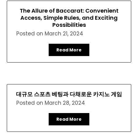
The Allure of Baccarat: Convenient
Access, Simple Rules, and Exciting
Possibilities
Posted on
March 21, 2024
Read More
대규모 스포츠 베팅과 다채로운 카지노 게임
Posted on
March 28, 2024
Read More