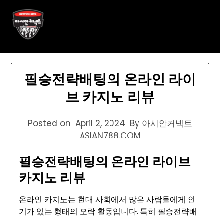
Skip
아시안커넥트 ASIAN788.C O
to
content
M
필승전략배팅의 온라인 라이
브 카지노 리뷰
Posted on
April 2, 2024
By 아시안커넥트
ASIAN788.COM
필승전략배팅의 온라인 라이브
카지노 리뷰
온라인 카지노는 현대 사회에서 많은 사람들에게 인
기가 있는 형태의 오락 활동입니다. 특히 필승전략배