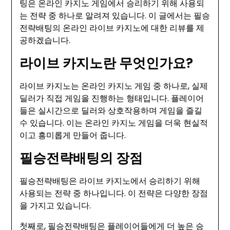
팅은 온라인 카지노 게임에서 승리하기 위해 사용되
는 전략 중 하나로 알려져 있습니다. 이 글에서는 필승
전략배팅의 온라인 라이브 카지노에 대한 리뷰를 제
공하겠습니다.
라이브 카지노란 무엇인가요?
라이브 카지노는 온라인 카지노 게임 중 하나로, 실제
딜러가 직접 게임을 진행하는 형태입니다. 플레이어
들은 실시간으로 딜러와 상호작용하며 게임을 즐길
수 있습니다. 이는 온라인 카지노 게임을 더욱 현실적
이고 흥미롭게 만들어 줍니다.
필승전략배팅의 장점
필승전략배팅은 라이브 카지노에서 승리하기 위해
사용되는 전략 중 하나입니다. 이 전략은 다양한 장점
을 가지고 있습니다.
첫째로, 필승전략배팅은 플레이어들에게 더 높은 승