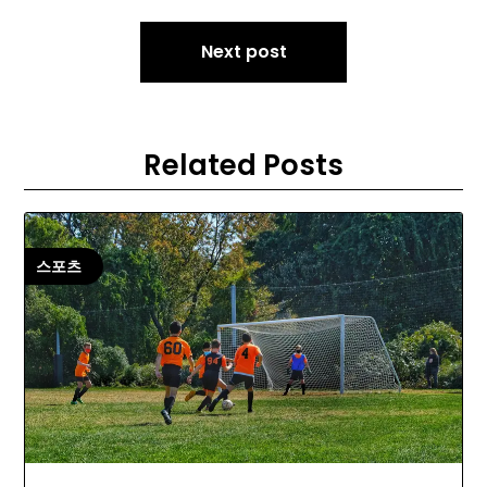
Next post
Related Posts
스포츠