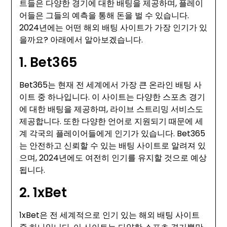
트들은 다양한 경기에 대한 배팅을 제공하며, 플레이
어들은 그들의 예측을 통해 돈을 벌 수 있습니다.
2024년에는 어떤 해외 배팅 사이트가 가장 인기가 있
을까요? 아래에서 알아보겠습니다.
1. Bet365
Bet365는 현재 전 세계에서 가장 큰 온라인 배팅 사
이트 중 하나입니다. 이 사이트는 다양한 스포츠 경기
에 대한 배팅을 제공하며, 라이브 스트리밍 서비스도
제공합니다. 또한 다양한 언어로 지원되기 때문에 세
계 각국의 플레이어들에게 인기가 있습니다. Bet365
는 안전하고 신뢰할 수 있는 배팅 사이트로 알려져 있
으며, 2024년에도 여전히 인기를 유지할 것으로 예상
됩니다.
2. 1xBet
1xBet은 전 세계적으로 인기 있는 해외 배팅 사이트