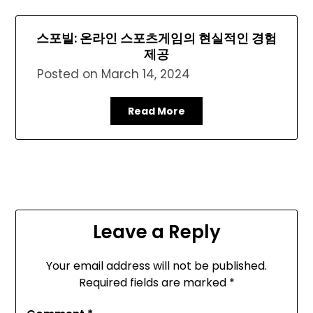
스포빌: 온라인 스포츠게임의 현실적인 경험
제공
Posted on
March 14, 2024
Read More
Leave a Reply
Your email address will not be published.
Required fields are marked
*