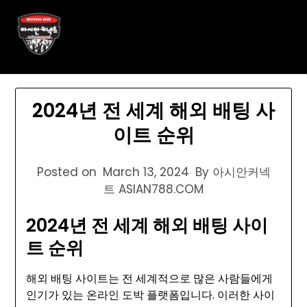
Skip
아시안커넥트 ASIAN788.C O
to
content
M
2024년 전 세계 해외 배팅 사
이트 순위
Posted on
March 13, 2024
By 아시안커넥
트 ASIAN788.COM
2024년 전 세계 해외 배팅 사이
트 순위
해외 배팅 사이트는 전 세계적으로 많은 사람들에게
인기가 있는 온라인 도박 플랫폼입니다. 이러한 사이