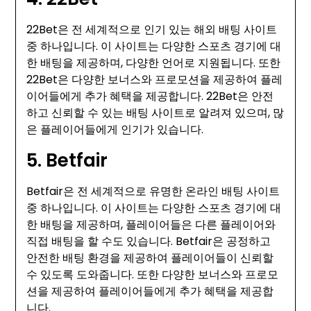
22Bet은 전 세계적으로 인기 있는 해외 배팅 사이트
중 하나입니다. 이 사이트는 다양한 스포츠 경기에 대
한 배팅을 제공하며, 다양한 언어로 지원됩니다. 또한
22Bet은 다양한 보너스와 프로모션을 제공하여 플레
이어들에게 추가 혜택을 제공합니다. 22Bet은 안전
하고 신뢰할 수 있는 배팅 사이트로 알려져 있으며, 많
은 플레이어들에게 인기가 있습니다.
5. Betfair
Betfair은 전 세계적으로 유명한 온라인 배팅 사이트
중 하나입니다. 이 사이트는 다양한 스포츠 경기에 대
한 배팅을 제공하며, 플레이어들은 다른 플레이어와
직접 배팅을 할 수도 있습니다. Betfair은 공정하고
안전한 배팅 환경을 제공하여 플레이어들이 신뢰할
수 있도록 도와줍니다. 또한 다양한 보너스와 프로모
션을 제공하여 플레이어들에게 추가 혜택을 제공합
니다.