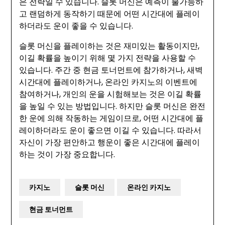
은 전략일 수 있습니다. 슬롯 머신은 예측이 불가능하
고 랜덤하게 동작하기 때문에 어떤 시간대에 플레이
하더라도 운이 좋을 수 있습니다.
슬롯 머신을 플레이하는 것은 재미있는 활동이지만,
이길 확률을 높이기 위해 몇 가지 전략을 사용할 수
있습니다. 주간 중 현금 토너먼트에 참가하거나, 새벽
시간대에 플레이하거나, 온라인 카지노의 이벤트에
참여하거나, 개인의 운을 시험해보는 것은 이길 확률
을 높일 수 있는 방법입니다. 하지만 슬롯 머신은 완전
한 운에 의해 작동하는 게임이므로, 어떤 시간대에 플
레이하더라도 운이 좋으면 이길 수 있습니다. 따라서
자신이 가장 편안하고 행운이 좋은 시간대에 플레이
하는 것이 가장 중요합니다.
카지노
슬롯 머신
온라인 카지노
현금 토너먼트