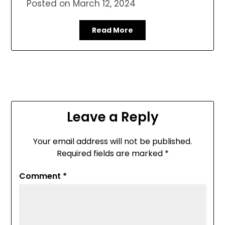
Posted on
March 12, 2024
Read More
Leave a Reply
Your email address will not be published.
Required fields are marked
*
Comment
*