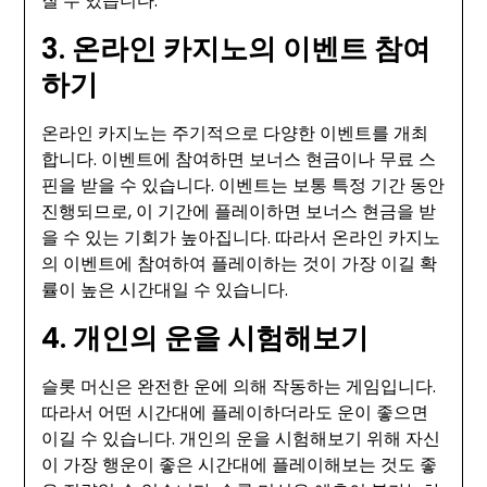
질 수 있습니다.
3. 온라인 카지노의 이벤트 참여
하기
온라인 카지노는 주기적으로 다양한 이벤트를 개최
합니다. 이벤트에 참여하면 보너스 현금이나 무료 스
핀을 받을 수 있습니다. 이벤트는 보통 특정 기간 동안
진행되므로, 이 기간에 플레이하면 보너스 현금을 받
을 수 있는 기회가 높아집니다. 따라서 온라인 카지노
의 이벤트에 참여하여 플레이하는 것이 가장 이길 확
률이 높은 시간대일 수 있습니다.
4. 개인의 운을 시험해보기
슬롯 머신은 완전한 운에 의해 작동하는 게임입니다.
따라서 어떤 시간대에 플레이하더라도 운이 좋으면
이길 수 있습니다. 개인의 운을 시험해보기 위해 자신
이 가장 행운이 좋은 시간대에 플레이해보는 것도 좋