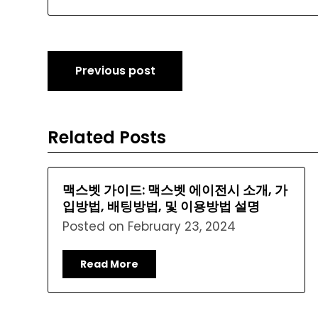
Post
Previous post
navigation
Related Posts
맥스벳 가이드: 맥스벳 에이전시 소개, 가
입방법, 배팅방법, 및 이용방법 설명
Posted on
February 23, 2024
Read More