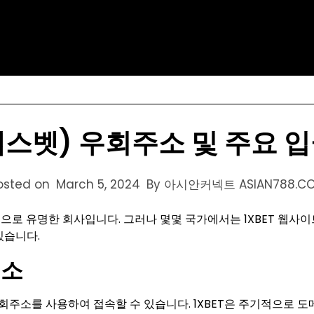
원엑스벳) 우회주소 및 주요 
osted on
March 5, 2024
By 아시안커넥트 ASIAN788.C
폼으로 유명한 회사입니다. 그러나 몇몇 국가에서는 1XBET 웹사
있습니다.
주소
 우회주소를 사용하여 접속할 수 있습니다. 1XBET은 주기적으로