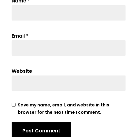
Name
*
Email
*
Website
Save my name, email, and website in this
browser for the next time I comment.