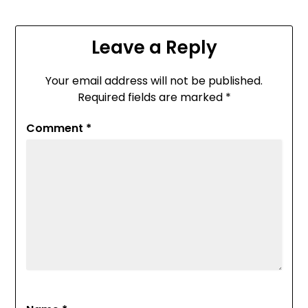
Leave a Reply
Your email address will not be published.
Required fields are marked
*
Comment
*