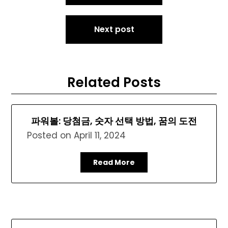
Next post
Related Posts
파워볼: 당첨금, 숫자 선택 방법, 꿈의 도전
Posted on
April 11, 2024
Read More