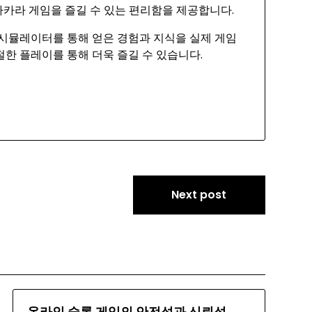
카라 게임을 즐길 수 있는 편리함을 제공합니다.
 시뮬레이터를 통해 얻은 경험과 지식을 실제 게임
절한 플레이를 통해 더욱 즐길 수 있습니다.
Next post
온라인 슬롯 게임의 안전성과 신뢰성