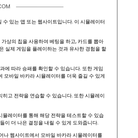
COM
 수 있는 앱 또는 웹사이트입니다. 이 시뮬레이터
가상의 칩을 사용하여 베팅을 하고, 카드를 뽑아
은 실제 게임을 플레이하는 것과 유사한 경험을 할
과에 따라 승패를 확인할 수 있습니다. 또한 게임
여 모바일 바카라 시뮬레이터를 더욱 즐길 수 있게
익히고 전략을 연습할 수 있습니다. 또한 시뮬레이
시뮬레이터를 통해 해당 전략을 테스트할 수 있습
들이 더 나은 결정을 내릴 수 있게 도와줍니다.
토어나 웹사이트에서 모바일 바카라 시뮬레이터를