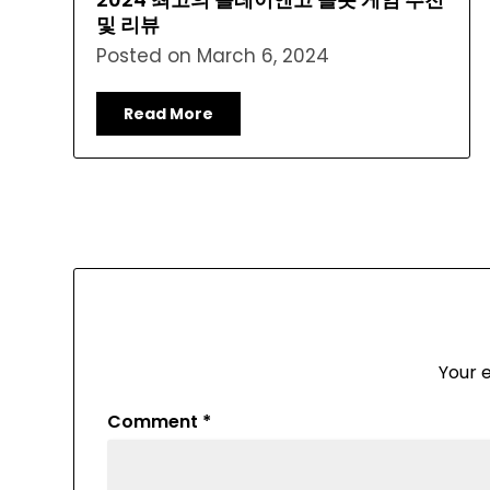
및 리뷰
Posted on
March 6, 2024
Read More
Your e
Comment
*