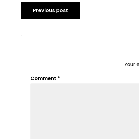
Post
Previous post
navigation
Your e
Comment
*