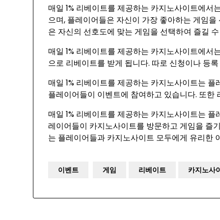
매일 1% 리베이트를 제공하는 카지노사이트에서는 
으며, 플레이어들은 자신이 가장 좋아하는 게임을 
은 자신의 선호도에 맞는 게임을 선택하여 즐길 수
매일 1% 리베이트를 제공하는 카지노사이트에서는
으로 리베이트를 받게 됩니다. 따로 신청이나 등록
매일 1% 리베이트를 제공하는 카지노사이트는 플레
플레이어들이 이벤트에 참여하고 있습니다. 또한 리
매일 1% 리베이트를 제공하는 카지노사이트는 플
레이어들이 카지노사이트를 방문하고 게임을 즐기게
는 플레이어들과 카지노사이트 모두에게 유리한 
이벤트
게임
리베이트
카지노사