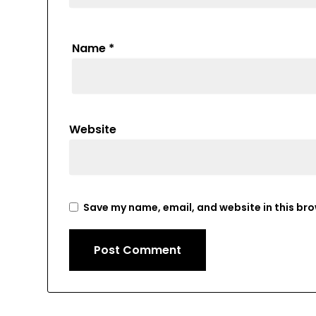
Name
*
Website
Save my name, email, and website in this bro