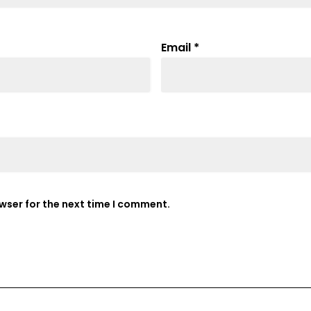
Email
*
wser for the next time I comment.