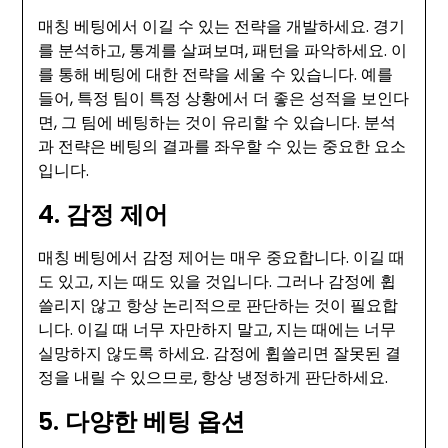
매칭 베팅에서 이길 수 있는 전략을 개발하세요. 경기
를 분석하고, 통계를 살펴보며, 패턴을 파악하세요. 이
를 통해 베팅에 대한 전략을 세울 수 있습니다. 예를
들어, 특정 팀이 특정 상황에서 더 좋은 성적을 보인다
면, 그 팀에 베팅하는 것이 유리할 수 있습니다. 분석
과 전략은 베팅의 결과를 좌우할 수 있는 중요한 요소
입니다.
4. 감정 제어
매칭 베팅에서 감정 제어는 매우 중요합니다. 이길 때
도 있고, 지는 때도 있을 것입니다. 그러나 감정에 휩
쓸리지 않고 항상 논리적으로 판단하는 것이 필요합
니다. 이길 때 너무 자만하지 말고, 지는 때에는 너무
실망하지 않도록 하세요. 감정에 휩쓸리면 잘못된 결
정을 내릴 수 있으므로, 항상 냉정하게 판단하세요.
5. 다양한 베팅 옵션