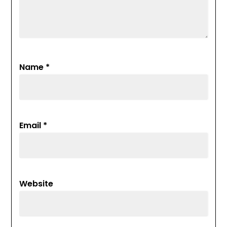
Name
*
Email
*
Website