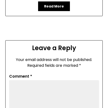
Read More
Leave a Reply
Your email address will not be published.
Required fields are marked
*
Comment
*