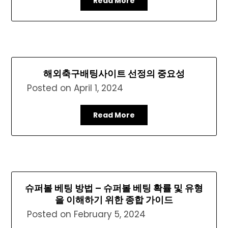
Read More
해외축구배팅사이트 선정의 중요성
Posted on
April 1, 2024
Read More
슈퍼볼 베팅 방법 – 슈퍼볼 베팅 확률 및 유형
을 이해하기 위한 종합 가이드
Posted on
February 5, 2024