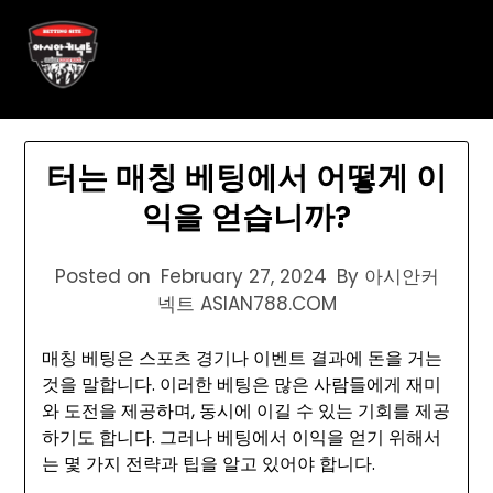
Skip
아시안커넥트 ASIAN788.C O
to
content
M
터는 매칭 베팅에서 어떻게 이
익을 얻습니까?
Posted on
February 27, 2024
By 아시안커
넥트 ASIAN788.COM
매칭 베팅은 스포츠 경기나 이벤트 결과에 돈을 거는
것을 말합니다. 이러한 베팅은 많은 사람들에게 재미
와 도전을 제공하며, 동시에 이길 수 있는 기회를 제공
하기도 합니다. 그러나 베팅에서 이익을 얻기 위해서
는 몇 가지 전략과 팁을 알고 있어야 합니다.