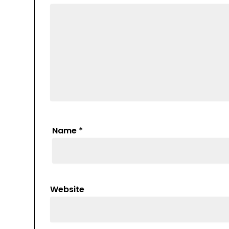
Name
*
Website