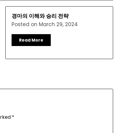
경마의 이해와 승리 전략
Posted on
March 29, 2024
Read More
arked
*