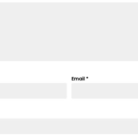
Email
*