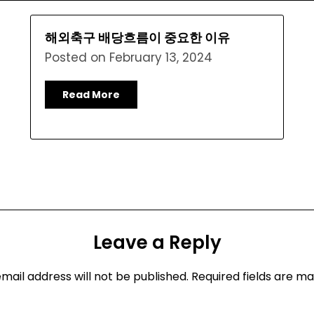
해외축구 배당흐름이 중요한 이유
Posted on
February 13, 2024
Read More
Leave a Reply
mail address will not be published.
Required fields are m