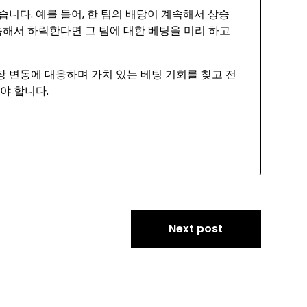
니다. 예를 들어, 한 팀의 배당이 계속해서 상승
계속해서 하락한다면 그 팀에 대한 베팅을 미리 하고
 변동에 대응하며 가치 있는 베팅 기회를 찾고 전
야 합니다.
Next post