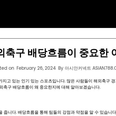
외축구 배당흐름이 중요한 
ted on
February 26, 2024
By 아시안커넥트 ASIAN788.
지고 있는 인기 있는 스포츠입니다. 많은 사람들이 해외축구 경기
해외축구 배당흐름이 왜 중요한지에 대해 알아보겠습니다.
 줍니다. 배당흐름을 통해 팀들의 강점과 약점을 알 수 있습니다.