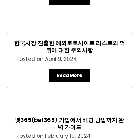
한국시장 진출한 해외토토사이트 리스트와 먹
튀에 대한 주의사항
Posted on
April 9, 2024
Read More
벳365(bet365) 가입에서 배팅 방법까지 완
벽 가이드
Posted on
February 19, 2024