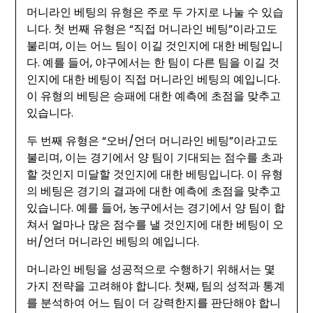
머니라인 베팅의 유형은 주로 두 가지로 나눌 수 있습
니다. 첫 번째 유형은 “직접 머니라인 베팅”이라고도
불리며, 이는 어느 팀이 이길 것인지에 대한 베팅입니
다. 예를 들어, 야구에서는 한 팀이 다른 팀을 이길 것
인지에 대한 베팅이 직접 머니라인 베팅의 예입니다.
이 유형의 베팅은 승패에 대한 예측에 초점을 맞추고
있습니다.
두 번째 유형은 “오버/언더 머니라인 베팅”이라고도
불리며, 이는 경기에서 양 팀이 기대되는 점수를 초과
할 것인지 미달할 것인지에 대한 베팅입니다. 이 유형
의 베팅은 경기의 결과에 대한 예측에 초점을 맞추고
있습니다. 예를 들어, 농구에서는 경기에서 양 팀이 합
쳐서 얼마나 많은 점수를 낼 것인지에 대한 베팅이 오
버/언더 머니라인 베팅의 예입니다.
머니라인 베팅을 성공적으로 수행하기 위해서는 몇
가지 전략을 고려해야 합니다. 첫째, 팀의 성적과 통계
를 분석하여 어느 팀이 더 강력한지를 판단해야 합니