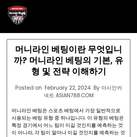
Skip
아시안커넥트 ASIAN788.C O
to
content
M
머니라인 베팅이란 무엇입니
까? 머니라인 베팅의 기본, 유
형 및 전략 이해하기
Posted on
February 22, 2024
By 아시안커
넥트 ASIAN788.COM
머니라인 베팅은 스포츠 베팅에서 가장 일반적으로
사용되는 베팅 유형 중 하나입니다. 이 유형의 베팅은
특정 경기에서 어느 팀이 이길 것인지를 예측하는 것
이 아니라, 각 팀이 얼마나 이길 것인지를 예측하는 것