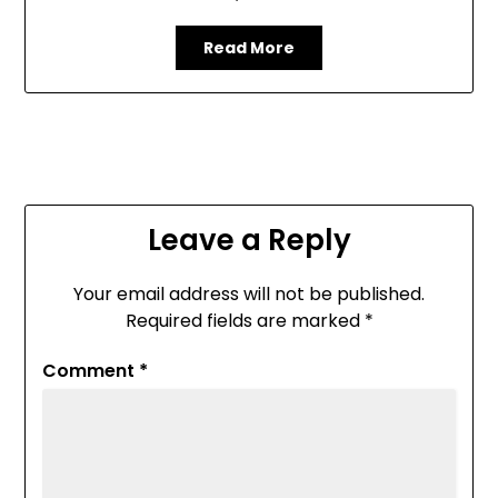
Read More
Leave a Reply
Your email address will not be published.
Required fields are marked
*
Comment
*