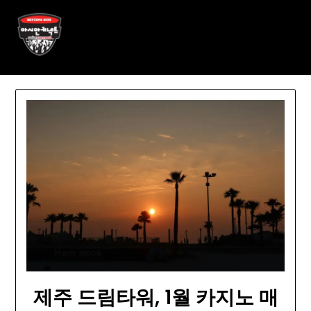
Skip
아시안커넥트 ASIAN788.C O
to
content
M
제주 드림타워, 1월 카지노 매