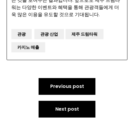
는 것을 보여주는 결과입니다. 앞으로도 제주 드림타
워는 다양한 이벤트와 혜택을 통해 관광객들에게 더
욱 많은 이용을 유도할 것으로 기대됩니다.
관광
관광 산업
제주 드림타워
카지노 매출
Post
Previous post
navigation
Next post