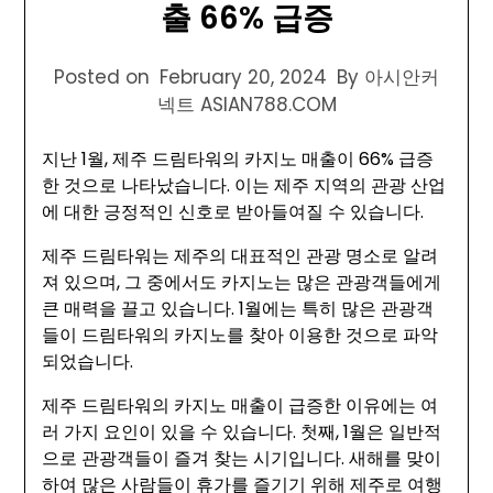
출 66% 급증
Posted on
February 20, 2024
By 아시안커
넥트 ASIAN788.COM
지난 1월, 제주 드림타워의 카지노 매출이 66% 급증
한 것으로 나타났습니다. 이는 제주 지역의 관광 산업
에 대한 긍정적인 신호로 받아들여질 수 있습니다.
제주 드림타워는 제주의 대표적인 관광 명소로 알려
져 있으며, 그 중에서도 카지노는 많은 관광객들에게
큰 매력을 끌고 있습니다. 1월에는 특히 많은 관광객
들이 드림타워의 카지노를 찾아 이용한 것으로 파악
되었습니다.
제주 드림타워의 카지노 매출이 급증한 이유에는 여
러 가지 요인이 있을 수 있습니다. 첫째, 1월은 일반적
으로 관광객들이 즐겨 찾는 시기입니다. 새해를 맞이
하여 많은 사람들이 휴가를 즐기기 위해 제주로 여행