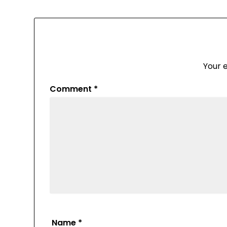
Your e
Comment
*
Name
*