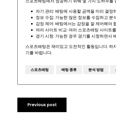
스포츠배팅에서 성공하기 위해 몇 가지 노하우를
자기 관리: 배팅에 사용할 금액을 미리 결정하
정보 수집: 가능한 많은 정보를 수집하고 분석
감정 제어: 배팅에서는 감정을 잘 제어해야 
여러 사이트 비교: 여러 스포츠배팅 사이트
경기 시청: 가능한 경우 경기를 시청하면서 
스포츠배팅은 재미있고 도전적인 활동입니다. 하지만
기를 바랍니다.
스포츠배팅
배팅 종류
분석 방법
Post
Previous post
navigation