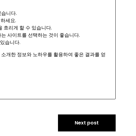
있습니다.
영하세요.
 흐리게 할 수 있습니다.
하는 사이트를 선택하는 것이 좋습니다.
 있습니다.
서 소개한 정보와 노하우를 활용하여 좋은 결과를 얻
Next post