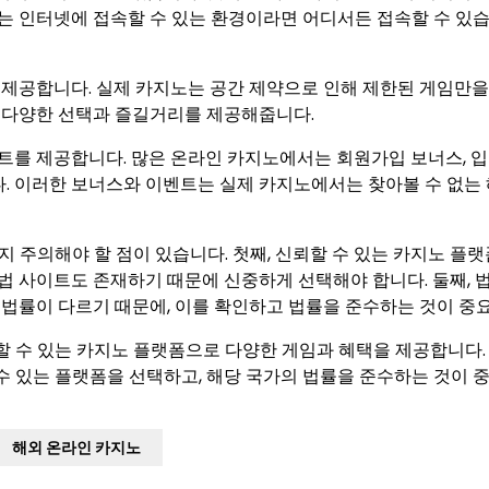
는 인터넷에 접속할 수 있는 환경이라면 어디서든 접속할 수 있습
 제공합니다. 실제 카지노는 공간 제약으로 인해 제한된 게임만을
욱 다양한 선택과 즐길거리를 제공해줍니다.
트를 제공합니다. 많은 온라인 카지노에서는 회원가입 보너스, 입
. 이러한 보너스와 이벤트는 실제 카지노에서는 찾아볼 수 없는
지 주의해야 할 점이 있습니다. 첫째, 신뢰할 수 있는 카지노 플
법 사이트도 존재하기 때문에 신중하게 선택해야 합니다. 둘째, 
 법률이 다르기 때문에, 이를 확인하고 법률을 준수하는 것이 중
 수 있는 카지노 플랫폼으로 다양한 게임과 혜택을 제공합니다.
 있는 플랫폼을 선택하고, 해당 국가의 법률을 준수하는 것이 
해외 온라인 카지노