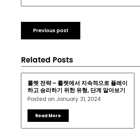
Post
Previous post
navigation
Related Posts
룰렛 전략 – 룰렛에서 지속적으로 플레이
하고 승리하기 위한 유형, 단계 알아보기
Posted on
January 31, 2024
Read More