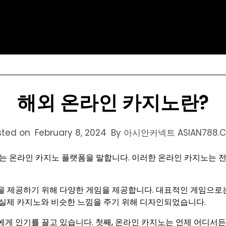
해외 온라인 카지노란?
sted on
February 8, 2024
By 아시안커넥트 ASIAN788.
있는 온라인 카지노 플랫폼을 말합니다. 이러한 온라인 카지노는 
 제공하기 위해 다양한 게임을 제공합니다. 대표적인 게임으로는 블
 실제 카지노와 비슷한 느낌을 주기 위해 디자인되었습니다.
게 인기를 끌고 있습니다. 첫째, 온라인 카지노는 언제 어디서든