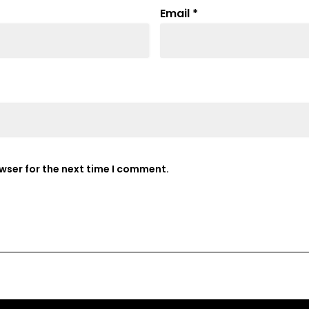
Email
*
wser for the next time I comment.