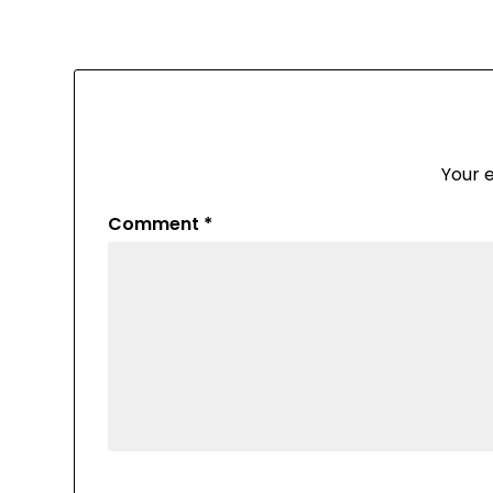
Your e
Comment
*