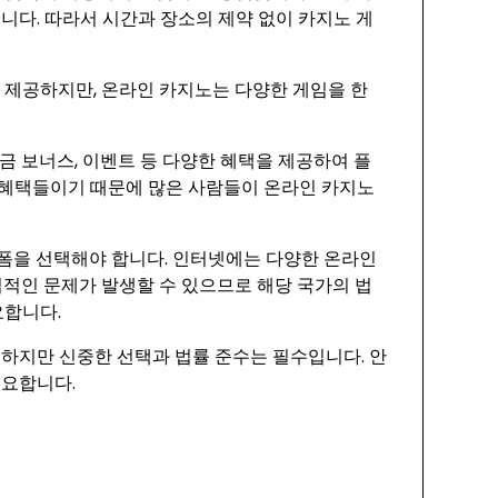
니다. 따라서 시간과 장소의 제약 없이 카지노 게
 제공하지만, 온라인 카지노는 다양한 게임을 한
금 보너스, 이벤트 등 다양한 혜택을 제공하여 플
 혜택들이기 때문에 많은 사람들이 온라인 카지노
랫폼을 선택해야 합니다. 인터넷에는 다양한 온라인
법적인 문제가 발생할 수 있으므로 해당 국가의 법
요합니다.
 하지만 신중한 선택과 법률 준수는 필수입니다. 안
중요합니다.