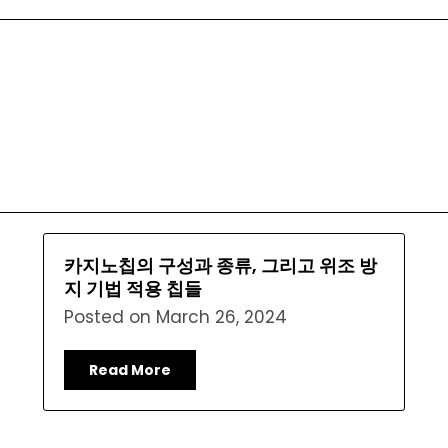
카지노칩의 구성과 종류, 그리고 위조 방
지 기법 적용 칩들
Posted on
March 26, 2024
Read More