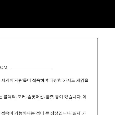
COM
전 세계의 사람들이 접속하여 다양한 카지노 게임을
랙잭, 포커, 슬롯머신, 룰렛 등이 있습니다. 이
 접속이 가능하다는 점이 큰 장점입니다. 실제 카