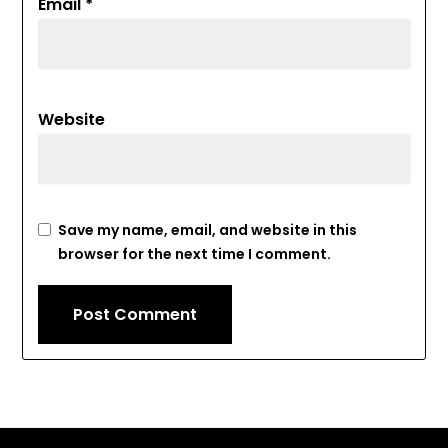
Email
*
Website
Save my name, email, and website in this
browser for the next time I comment.