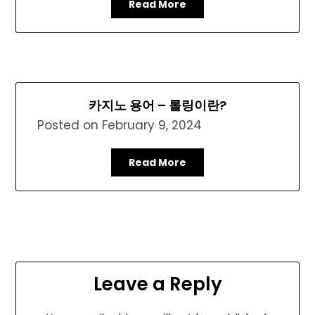
Read More
카지노 용어 – 롤링이란?
Posted on
February 9, 2024
Read More
Leave a Reply