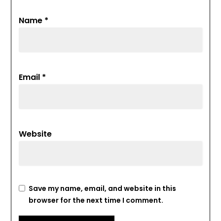
Name
*
Email
*
Website
Save my name, email, and website in this
browser for the next time I comment.