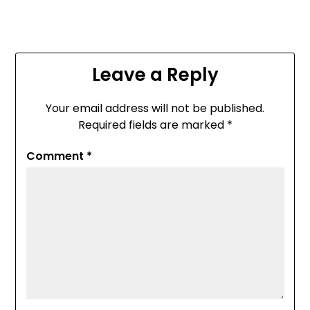
Leave a Reply
Your email address will not be published.
Required fields are marked
*
Comment
*