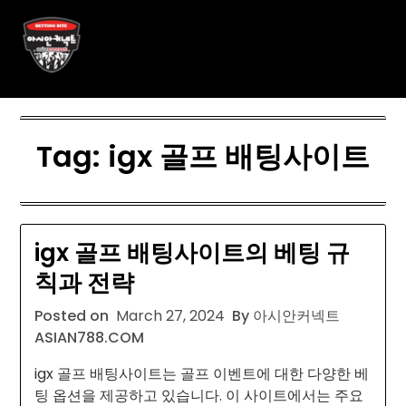
Skip
아시안커넥트 ASIAN788.C O
to
content
M
Tag:
igx 골프 배팅사이트
igx 골프 배팅사이트의 베팅 규
칙과 전략
Posted on
March 27, 2024
By 아시안커넥트
ASIAN788.COM
igx 골프 배팅사이트는 골프 이벤트에 대한 다양한 베
팅 옵션을 제공하고 있습니다. 이 사이트에서는 주요