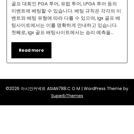
골프 대회인 PGA 투어, 유럽 투어, LPGA 투어 등의
이벤트에 베팅할 수 있습니다. 베팅 규칙은 각각의 이
벤트와 베팅 유형에 따라 다를 수 있으며, igx 골프 배
팅사이트에서는 이를 명확하게 안내하고 있습니다.
첫째로, igx 골프 배팅사이트에서는 승리 예측을…
Read more
©2026 아시안커넥트 ASIAN788.C O M
| WordPress Theme by
SuperbThemes