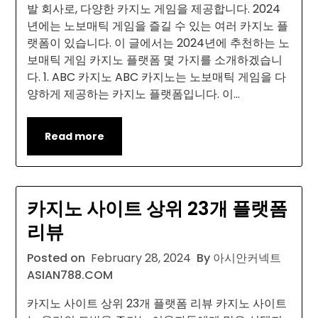
발 회사로, 다양한 카지노 게임을 제공합니다. 2024
년에는 노보매틱 게임을 즐길 수 있는 여러 카지노 플
랫폼이 있습니다. 이 글에서는 2024년에 추천하는 노
보매틱 게임 카지노 플랫폼 몇 가지를 소개하겠습니
다. 1. ABC 카지노 ABC 카지노는 노보매틱 게임을 다
양하게 제공하는 카지노 플랫폼입니다. 이…
Read more
카지노 사이트 상위 23개 플랫폼
리뷰
Posted on
February 28, 2024
By 아시안커넥트
ASIAN788.COM
카지노 사이트 상위 23개 플랫폼 리뷰 카지노 사이트