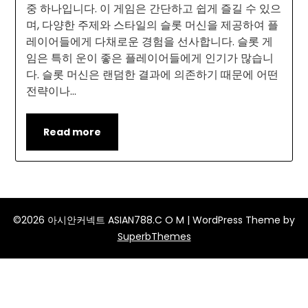
중 하나입니다. 이 게임은 간단하고 쉽게 즐길 수 있으
며, 다양한 주제와 스타일의 슬롯 머신을 제공하여 플
레이어들에게 다채로운 경험을 선사합니다. 슬롯 게
임은 특히 운이 좋은 플레이어들에게 인기가 많습니
다. 슬롯 머신은 랜덤한 결과에 의존하기 때문에 어떤
전략이나…
Read more
©2026 아시안커넥트 ASIAN788.C O M
| WordPress Theme by
SuperbThemes