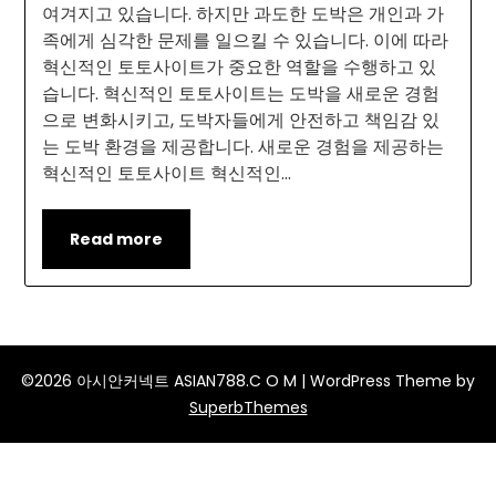
여겨지고 있습니다. 하지만 과도한 도박은 개인과 가
족에게 심각한 문제를 일으킬 수 있습니다. 이에 따라
혁신적인 토토사이트가 중요한 역할을 수행하고 있
습니다. 혁신적인 토토사이트는 도박을 새로운 경험
으로 변화시키고, 도박자들에게 안전하고 책임감 있
는 도박 환경을 제공합니다. 새로운 경험을 제공하는
혁신적인 토토사이트 혁신적인…
Read more
©2026 아시안커넥트 ASIAN788.C O M
| WordPress Theme by
SuperbThemes