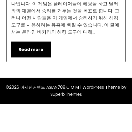
나입니다. 이 게임은 플레이어들이 베팅을 하고 딜러
와의 대결에서 승리를 거두는 것을 목표로 합니다. 그
러나 어떤 사람들은 이 게임에서 승리하기 위해 해킹
도구를 사용하려는 유혹에 빠질 수 있습니다. 이 글에
서는 온라인 바카라의 해킹 도구에 대해…
Read more
©2026 아시안커넥트 ASIAN788.C O M
| WordPress Theme by
SuperbThemes