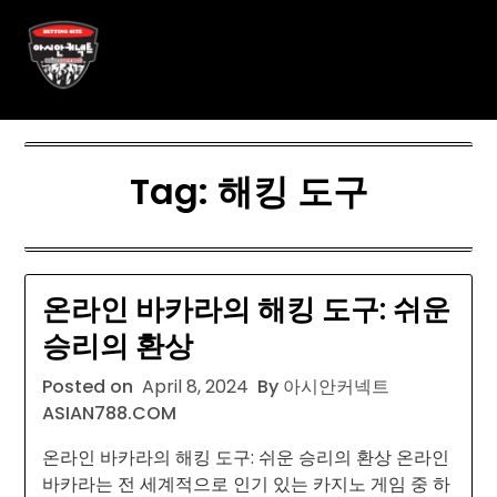
Skip
아시안커넥트 ASIAN788.C O
to
content
M
Tag:
해킹 도구
온라인 바카라의 해킹 도구: 쉬운
승리의 환상
Posted on
April 8, 2024
By 아시안커넥트
ASIAN788.COM
온라인 바카라의 해킹 도구: 쉬운 승리의 환상 온라인
바카라는 전 세계적으로 인기 있는 카지노 게임 중 하