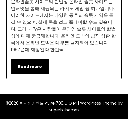
온라인슬롯 사이트의 합법성 온라인 슬롯 사이트는
인터넷을 통해 제공되는 카지노 게임 중 하나입니다.
이러한 사이트에서는 다양한 종류의 슬롯 게임을 즐
길 수 있으며, 실제 돈을 걸고 플레이할 수도 있습니
다. 그러나 많은 사람들이 온라인 슬롯 사이트의 합법
성에 대해 궁금해합니다. 온라인 도박의 법적 상황 한
국에서 온라인 도박은 대부분 금지되어 있습니다.
1997년에 제정된 대한민국…
Read more
©2026 아시안커넥트 ASIAN788.C O M
| WordPress Theme by
SuperbThemes