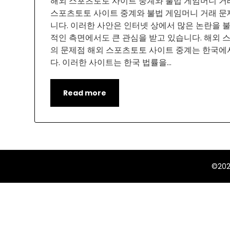
해외 스포츠토토 사이트 중계와 불법 게임머니 거
스포츠토토 사이트 중계와 불법 게임머니 거래 문
니다. 이러한 사안은 인터넷 상에서 많은 논란을 
적인 측면에서도 큰 관심을 받고 있습니다. 해외 
의 문제점 해외 스포츠토토 사이트 중계는 한국
다. 이러한 사이트는 한국 법률을…
Read more
©20