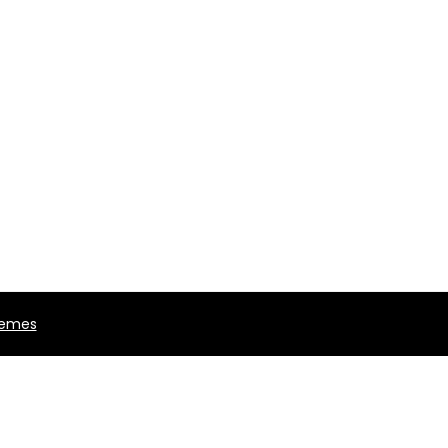
hemes