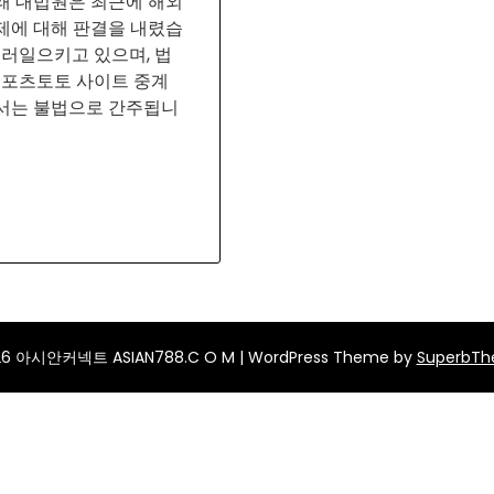
래 대법원은 최근에 해외
제에 대해 판결을 내렸습
불러일으키고 있으며, 법
스포츠토토 사이트 중계
에서는 불법으로 간주됩니
26 아시안커넥트 ASIAN788.C O M
| WordPress Theme by
SuperbT