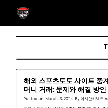
Skip
아시안커넥트
to
content
ASIAN788.C O M
해외 스포츠토토 사이트 중계
머니 거래: 문제와 해결 방안
Posted on
March 13, 2024
By 아시안커넥트 AS