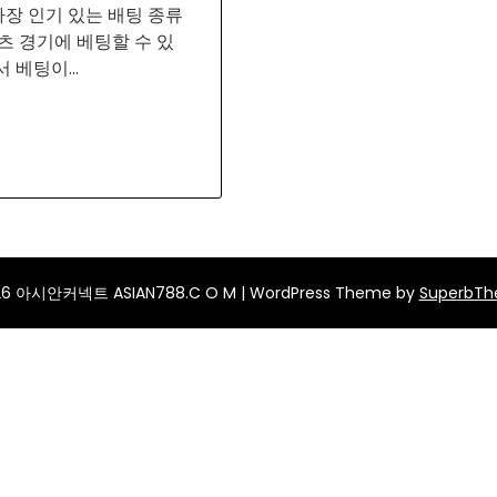
가장 인기 있는 배팅 종류
츠 경기에 베팅할 수 있
에서 베팅이…
26 아시안커넥트 ASIAN788.C O M
| WordPress Theme by
SuperbT