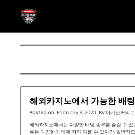
Skip
아시안커넥트
to
content
ASIAN788.C O M
해외카지노에서 가능한 배팅
Posted on
February 8, 2024
By 아시안커넥트 
해외카지노에서는 다양한 배팅 종류를 즐길 수 있습
류는 다양한 게임에 따라 다를 수 있지만, 일반적으