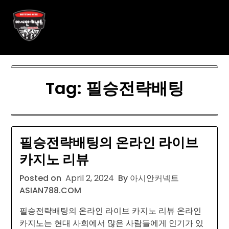
Skip
아시안커넥트 ASIAN788.C O
to
content
M
Tag:
필승전략배팅
필승전략배팅의 온라인 라이브
카지노 리뷰
Posted on
April 2, 2024
By 아시안커넥트
ASIAN788.COM
필승전략배팅의 온라인 라이브 카지노 리뷰 온라인
카지노는 현대 사회에서 많은 사람들에게 인기가 있